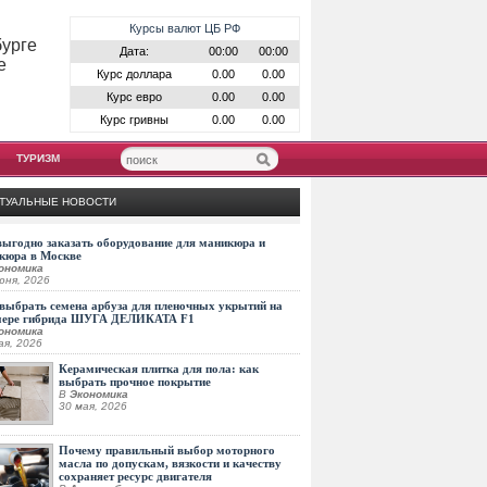
Курсы валют ЦБ РФ
бурге
Дата:
00:00
00:00
е
Курс доллара
0.00
0.00
Курс евро
0.00
0.00
Курс гривны
0.00
0.00
ТУРИЗМ
ТУАЛЬНЫЕ НОВОСТИ
выгодно заказать оборудование для маникюра и
кюра в Москве
ономика
юня, 2026
выбрать семена арбуза для пленочных укрытий на
мере гибрида ШУГА ДЕЛИКАТА F1
ономика
ая, 2026
Керамическая плитка для пола: как
выбрать прочное покрытие
В
Экономика
30 мая, 2026
Почему правильный выбор моторного
масла по допускам, вязкости и качеству
сохраняет ресурс двигателя