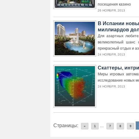
посещения казино
26 НОЯБРЯ, 2013
В Испании новый
миллиардов до
Для азартных любител
великолепный шанс 
прекрасный отдых и а
24 НОЯБРЯ, 2013
Скаттеры, интр
Миры игровых автома
исследование новых м
24 НОЯБРЯ, 2013
Страницы:
...
«
1
7
8
9