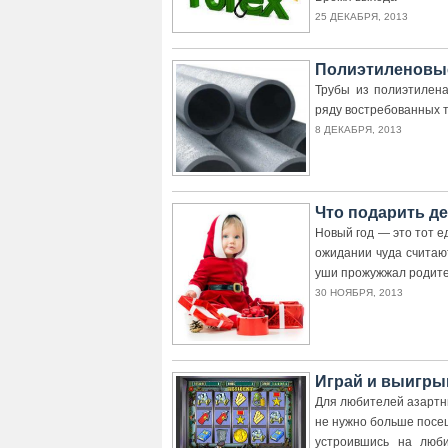
25 ДЕКАБРЯ, 2013
Полиэтиленовы
Трубы из полиэтилена
ряду востребованных т
8 ДЕКАБРЯ, 2013
Что подарить де
Новый год — это тот ед
ожидании чуда считают
уши прожужжал родител
30 НОЯБРЯ, 2013
Играй и выигры
Для любителей азартны
не нужно больше посе
устроившись на люб