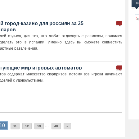
ПО
 город-казино для россиян за 35
лларов
ей отдыха, для тех, кто любит отдохнуть с размахом, появился
сделать это в Испании. Именно здесь вы сможете совместить
зартные развлечения.
игующие мир игровых автоматов
тов содержат множество сюрпризов, потому все игроки начинают
оделей с удовольствием.
10
...
11
12
13
40
»