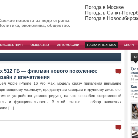
Погода в Москве
Погода в Санкт-Петер
Погода в Новосибирск
Свежие новости из недр страны.
Политика, экономика, общество.
РОИСШЕСТВИЯ
ОБЩЕСТВО
АВТОМОБИЛИ
НАУКА И ТЕХНИКА
СПОРТ
АК
Где 
ax 512 ГБ — флагман нового поколения:
педи
В
Эк
изайн и впечатления
24 и
шел Apple iPhone 16 Pro Max, модель сразу привлекла внимание
Как 
аря мощному «железу», продвинутым камерам и крупному дисплею.
при
В
Эк
амяти устройство демонстрирует, на что способен современный
31 м
стиль и функциональность. В этой статье — обзор ключевых
hone […]