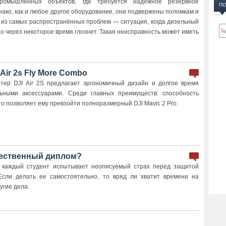
ромышленных объектов, где требуется надёжное резервное
ПО
ако, как и любое другое оборудование, они подвержены поломкам и
 из самых распространённых проблем — ситуация, когда дизельный
но через некоторое время глохнет. Такая неисправность может иметь
Air 2s Fly More Combo
тер DJI Air 2S предлагает эргономичный дизайн и долгое время
ьными аксессуарами. Среди главных преимуществ: способность
что позволяет ему превзойти полноразмерный DJI Mavic 2 Pro.
ачественный диплом?
 каждый студент испытывает неописуемый страх перед защитой
Если делать ее самостоятельно, то вряд ли хватит времени на
угие дела.