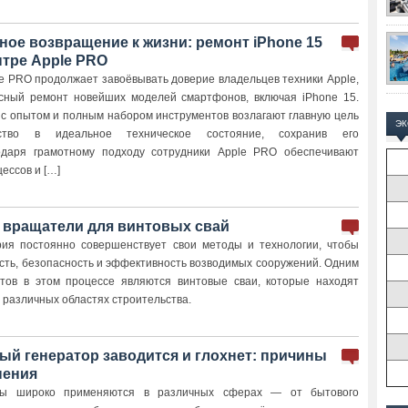
ое возвращение к жизни: ремонт iPhone 15
нтре Apple PRO
e PRO продолжает завоёвывать доверие владельцев техники Apple,
ссный ремонт новейших моделей смартфонов, включая iPhone 15.
с опытом и полным набором инструментов возлагают главную цель
Э
тво в идеальное техническое состояние, сохранив его
годаря грамотному подходу сотрудники Apple PRO обеспечивают
ессов и […]
 вращатели для винтовых свай
рия постоянно совершенствует свои методы и технологии, чтобы
сть, безопасность и эффективность возводимых сооружений. Одним
тов в этом процессе являются винтовые сваи, которые находят
 различных областях строительства.
ый генератор заводится и глохнет: причины
нения
ры широко применяются в различных сферах — от бытового