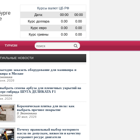
Курсы валют ЦБ РФ
бурге
Дата:
00:00
00:00
е
Курс доллара
0.00
0.00
Курс евро
0.00
0.00
Курс гривны
0.00
0.00
ТУРИЗМ
ТУАЛЬНЫЕ НОВОСТИ
выгодно заказать оборудование для маникюра и
кюра в Москве
ономика
юня, 2026
выбрать семена арбуза для пленочных укрытий на
мере гибрида ШУГА ДЕЛИКАТА F1
ономика
ая, 2026
Керамическая плитка для пола: как
выбрать прочное покрытие
В
Экономика
30 мая, 2026
Почему правильный выбор моторного
масла по допускам, вязкости и качеству
сохраняет ресурс двигателя