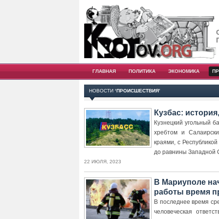
ГЛАВНАЯ
ПОЛИТИКА
ЭКОНОМИКА
П
НОВОСТИ
‘ПРОИСШЕСТВИЯ’
Кузбас: история
Кузнецкий угольный б
хребтом и Салаирски
краями, с Республикой
до равнины Западной 
22 ИЮЛЯ, 2023
В Мариуполе на
работы время п
В последнее время ср
человеческая ответс