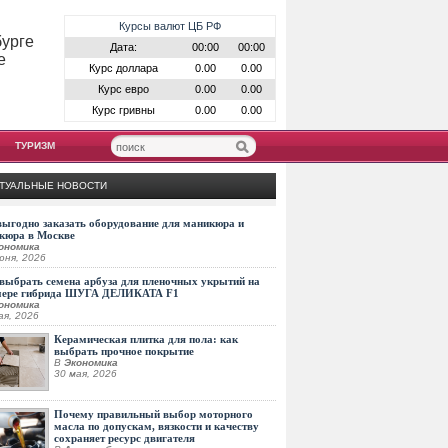
Курсы валют ЦБ РФ
бурге
Дата:
00:00
00:00
е
Курс доллара
0.00
0.00
Курс евро
0.00
0.00
Курс гривны
0.00
0.00
ТУРИЗМ
ТУАЛЬНЫЕ НОВОСТИ
выгодно заказать оборудование для маникюра и
кюра в Москве
ономика
юня, 2026
выбрать семена арбуза для пленочных укрытий на
мере гибрида ШУГА ДЕЛИКАТА F1
ономика
ая, 2026
Керамическая плитка для пола: как
выбрать прочное покрытие
В
Экономика
30 мая, 2026
Почему правильный выбор моторного
масла по допускам, вязкости и качеству
сохраняет ресурс двигателя