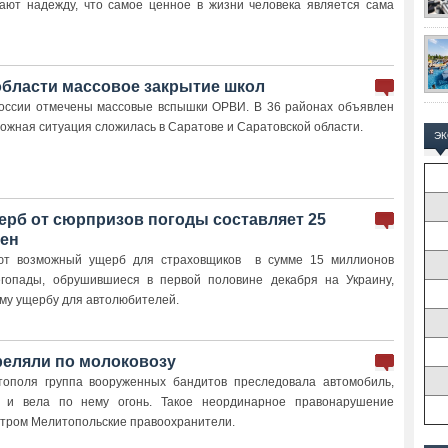
дают надежду, что самое ценное в жизни человека является сама
области массовое закрытие школ
России отмечены массовые вспышки ОРВИ. В 36 районах объявлен
ожная ситуация сложилась в Саратове и Саратовской области.
Э
рб от сюрпризов погоды составляет 25
ен
уют возможный ущерб для страховщиков в сумме 15 миллионов
егопады, обрушившиеся в первой половине декабря на Украину,
ому ущербу для автолюбителей.
реляли по молоковозу
тополя группа вооруженных бандитов преследовала автомобиль,
, и вела по нему огонь. Такое неординарное правонарушение
утром Мелитопольские правоохранители.