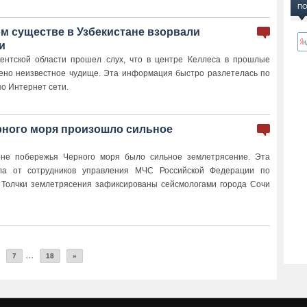
ПО
м существе в Узбекистане взорвали
и
ентской области прошел слух, что в центре Келлеса в прошлые
ено неизвестное чудище. Эта информация быстро разлетелась по
по Интернет сети.
рного моря произошло сильное
оне побережья Черного моря было сильное землетрясение. Эта
ла от сотрудников управления МЧС Российской Федерации по
 Толчки землетрясения зафиксированы сейсмологами города Сочи
...
7
18
»