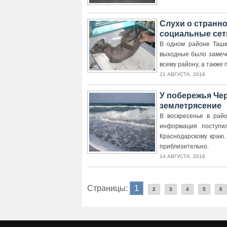
Слухи о странно
социальные сет
В одном районе Ташк
выходные было замеч
всему району, а также 
21 АВГУСТА, 2018
У побережья Че
землетрясение
В воскресенье в рай
информация поступи
Краснодарскому краю.
приблизительно.
14 АВГУСТА, 2018
Страницы:
1
2
3
4
5
6