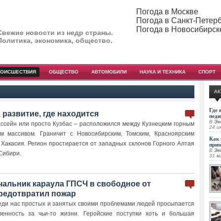
Погода в Москве
Погода в Санкт-Петер
Погода в Новосибирск
Свежие новости из недр страны.
Политика, экономика, общество.
РОИСШЕСТВИЯ
ОБЩЕСТВО
АВТОМОБИЛИ
НАУКА И ТЕХНИКА
СПОРТ
АК
Где 
, развитие, где находится
педи
В
Эк
ассейн или просто Кузбас – расположился между Кузнецким горным
24 и
м массивом. Граничит с Новосибирским, Томским, Красноярским
Как 
 Хакасия. Регион простирается от западных склонов Горного Алтая
при
В
Эк
Сибири.
31 м
чальник караула ГПСЧ в свободное от
редотвратил пожар
еди нас простых и занятых своими проблемами людей просыпается
твенность за чьи-то жизни. Геройские поступки хоть и большая