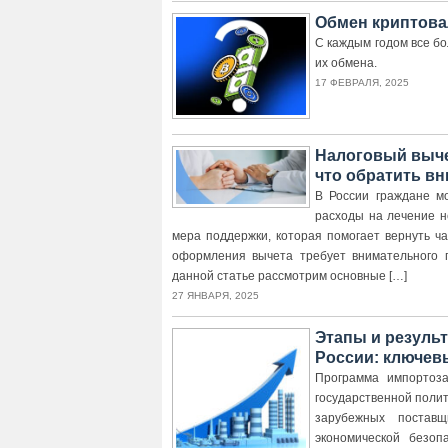
Обмен криптова
С каждым годом все б
их обмена.
17 ФЕВРАЛЯ, 2025
Налоговый вычет
что обратить в
В России граждане мо
расходы на лечение н
мера поддержки, которая помогает вернуть ча
оформления вычета требует внимательного 
данной статье рассмотрим основные […]
27 ЯНВАРЯ, 2025
Этапы и резуль
России: ключев
Программа импортоз
государственной полит
зарубежных поставщ
экономической безоп