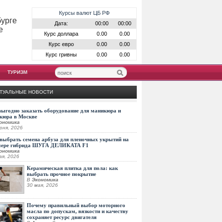
Курсы валют ЦБ РФ
бурге
Дата:
00:00
00:00
е
Курс доллара
0.00
0.00
Курс евро
0.00
0.00
Курс гривны
0.00
0.00
ТУРИЗМ
ТУАЛЬНЫЕ НОВОСТИ
выгодно заказать оборудование для маникюра и
кюра в Москве
ономика
юня, 2026
выбрать семена арбуза для пленочных укрытий на
мере гибрида ШУГА ДЕЛИКАТА F1
ономика
ая, 2026
Керамическая плитка для пола: как
выбрать прочное покрытие
В
Экономика
30 мая, 2026
Почему правильный выбор моторного
масла по допускам, вязкости и качеству
сохраняет ресурс двигателя