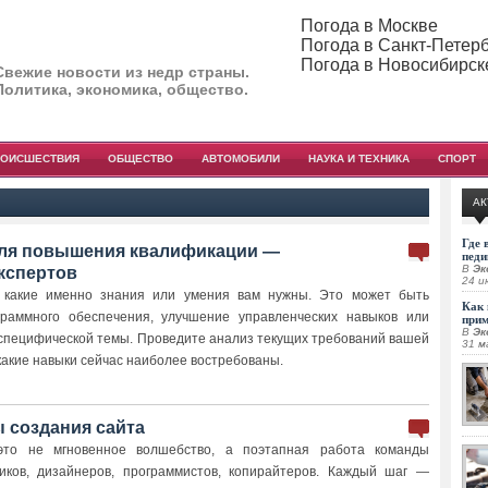
Погода в Москве
Погода в Санкт-Петер
Погода в Новосибирск
Свежие новости из недр страны.
Политика, экономика, общество.
РОИСШЕСТВИЯ
ОБЩЕСТВО
АВТОМОБИЛИ
НАУКА И ТЕХНИКА
СПОРТ
АК
Где 
для повышения квалификации —
педи
В
Эк
кспертов
24 и
 какие именно знания или умения вам нужны. Это может быть
Как 
граммного обеспечения, улучшение управленческих навыков или
при
В
Эк
 специфической темы. Проведите анализ текущих требований вашей
31 м
какие навыки сейчас наиболее востребованы.
 создания сайта
то не мгновенное волшебство, а поэтапная работа команды
тиков, дизайнеров, программистов, копирайтеров. Каждый шаг —