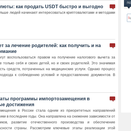
ПО
люты: как продать USDT быстро и выгодно
ольше людей начинают интересоваться криптовалютами и методами
 за лечение родителей: как получить и на
нимание
гут воспользоваться правом на получение налогового вычета за
е только себя и своих детей, но и своих родителей. Это значимая
сть средств, потраченных на медицинские услуги. Однако процесс
подхода к соблюдению условий и предоставлению документов. В
таты программы импортозамещения в
ые достижения
амещения в России стала одним из приоритетных направлений
ики в последние годы. Она направлена на снижение зависимости от
иков, развитие отечественного производства и обеспечение
асности страны. Рассмотрим ключевые этапы реализации этой