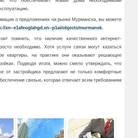
ми, что обеспечивает новые дома необходимыми
эксплуатацию.
мация о предложениях на рынке Мурманска, вы можете
s://xn--e1afeoglahgd.xn--p1ai/objects/murmansk
.
ит помнить, что наличие качественного интернет-
осто необходимо. Хотя услуги связи могут казаться
ре квартиры, на практике они оказывают решающее
ройках. Подводя итоги, можно смело утверждать, что
ке от застройщика предлагают не только комфортные
обеспечение связью, которая отвечает всем требованиям