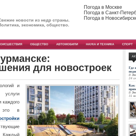
Погода в Москве
Погода в Санкт-Петер
Погода в Новосибирск
Свежие новости из недр страны.
Политика, экономика, общество.
РОИСШЕСТВИЯ
ОБЩЕСТВО
АВТОМОБИЛИ
НАУКА И ТЕХНИКА
СПОРТ
Мурманске:
АК
шения для новостроек
Где 
педи
В
Эк
24 и
ологий и
Как 
при
В
Эк
, услуги
31 м
и каждого
 это в
остройки
тствующие
 Каждый