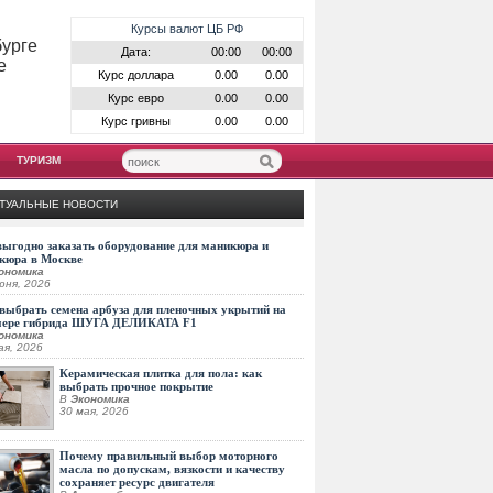
Курсы валют ЦБ РФ
бурге
Дата:
00:00
00:00
е
Курс доллара
0.00
0.00
Курс евро
0.00
0.00
Курс гривны
0.00
0.00
ТУРИЗМ
ТУАЛЬНЫЕ НОВОСТИ
выгодно заказать оборудование для маникюра и
кюра в Москве
ономика
юня, 2026
выбрать семена арбуза для пленочных укрытий на
мере гибрида ШУГА ДЕЛИКАТА F1
ономика
ая, 2026
Керамическая плитка для пола: как
выбрать прочное покрытие
В
Экономика
30 мая, 2026
Почему правильный выбор моторного
масла по допускам, вязкости и качеству
сохраняет ресурс двигателя