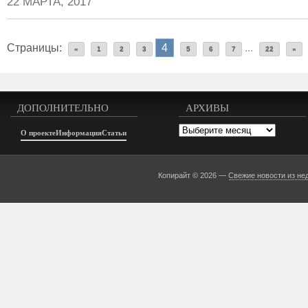
22 МАРТА, 2017
Страницы:
4
...
«
1
2
3
5
6
7
22
»
ДОПОЛНИТЕЛЬНО
АРХИВЫ
Архивы
О проекте
Информация
Статьи
Копирайт © 2026 —
Свежие новости из не