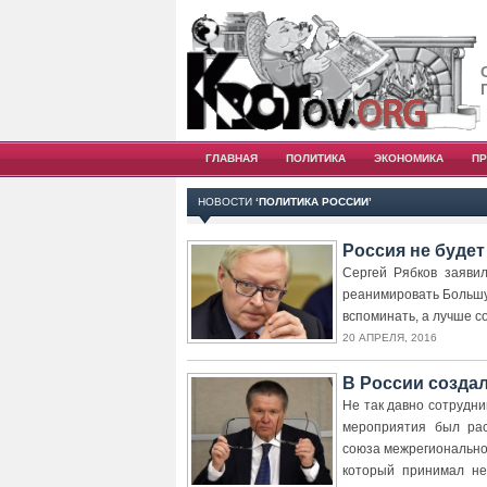
ГЛАВНАЯ
ПОЛИТИКА
ЭКОНОМИКА
П
НОВОСТИ
‘ПОЛИТИКА РОССИИ’
Россия не буде
Сергей Рябков заявил
реанимировать Большую
вспоминать, а лучше с
20 АПРЕЛЯ, 2016
В России созда
Не так давно сотрудн
мероприятия был рас
союза межрегионально
который принимал не