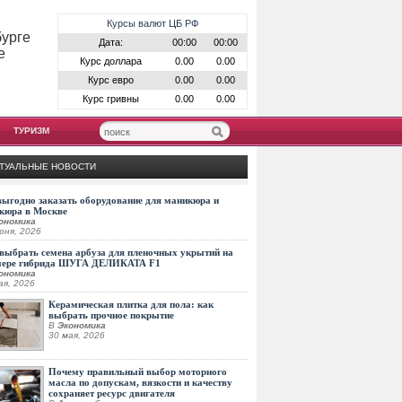
Курсы валют ЦБ РФ
бурге
Дата:
00:00
00:00
е
Курс доллара
0.00
0.00
Курс евро
0.00
0.00
Курс гривны
0.00
0.00
ТУРИЗМ
ТУАЛЬНЫЕ НОВОСТИ
выгодно заказать оборудование для маникюра и
кюра в Москве
ономика
юня, 2026
выбрать семена арбуза для пленочных укрытий на
мере гибрида ШУГА ДЕЛИКАТА F1
ономика
ая, 2026
Керамическая плитка для пола: как
выбрать прочное покрытие
В
Экономика
30 мая, 2026
Почему правильный выбор моторного
масла по допускам, вязкости и качеству
сохраняет ресурс двигателя