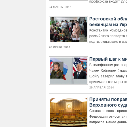
профсоюза входит 27 
24 МАРТА, 2016
Ростовской обл
беженцам из Ук
Константин Ромоданов
российского паспорта
подтверждающие о выхо
20 ИЮНЯ, 2014
Первый шаг к м
В телефонном разгово
Чаком Хейгелом (глав
Шойгу заверил главу 
принимает все меры по
29 АПРЕЛЯ, 2014
Приняты попра
Верховного суд
Согласно вновь приня
Федерации относится 
вопросов. Ранее данн