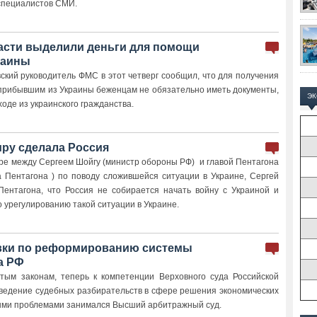
специалистов СМИ.
асти выделили деньги для помощи
раины
ский руководитель ФМС в этот четверг сообщил, что для получения
 прибывшим из Украины беженцам не обязательно иметь документы,
Э
де из украинского гражданства.
иру сделала Россия
ре между Сергеем Шойгу (министр обороны РФ) и главой Пентагона
а Пентагона ) по поводу сложившейся ситуации в Украине, Сергей
Пентагона, что Россия не собирается начать войну с Украиной и
 урегулированию такой ситуации в Украине.
вки по реформированию системы
а РФ
тым законам, теперь к компетенции Верховного суда Российской
ведение судебных разбирательств в сфере решения экономических
ыми проблемами занимался Высший арбитражный суд.