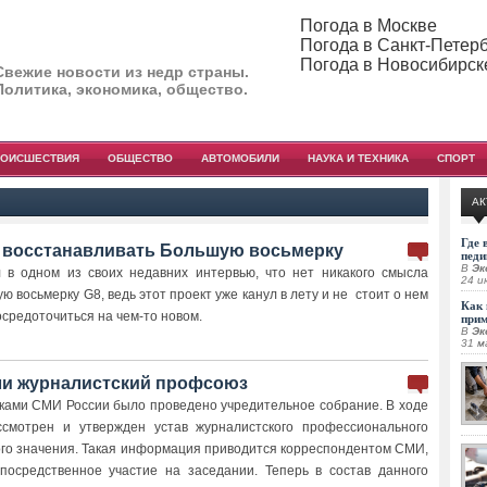
Погода в Москве
Погода в Санкт-Петер
Погода в Новосибирск
Свежие новости из недр страны.
Политика, экономика, общество.
РОИСШЕСТВИЯ
ОБЩЕСТВО
АВТОМОБИЛИ
НАУКА И ТЕХНИКА
СПОРТ
АК
Где 
т восстанавливать Большую восьмерку
педи
В
Эк
 в одном из своих недавних интервью, что нет никакого смысла
24 и
 восьмерку G8, ведь этот проект уже канул в лету и не стоит о нем
Как 
осредоточиться на чем-то новом.
при
В
Эк
31 м
ли журналистский профсоюз
иками СМИ России было проведено учредительное собрание. В ходе
смотрен и утвержден устав журналистского профессионального
го значения. Такая информация приводится корреспондентом СМИ,
посредственное участие на заседании. Теперь в состав данного