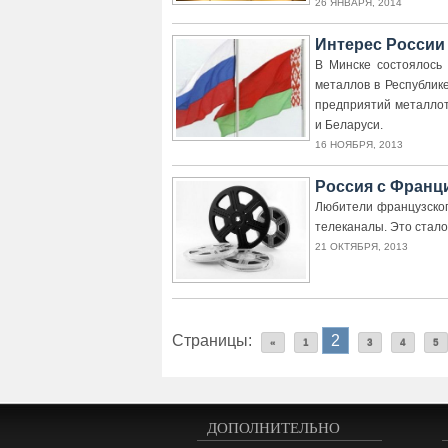
26 ЯНВАРЯ, 2014
Интерес России
В Минске состоялось
металлов в Республик
предприятий металлот
и Беларуси.
16 НОЯБРЯ, 2013
Россия с Франц
Любители французског
телеканалы. Это стал
21 ОКТЯБРЯ, 2013
Страницы:
2
«
1
3
4
5
ДОПОЛНИТЕЛЬНО