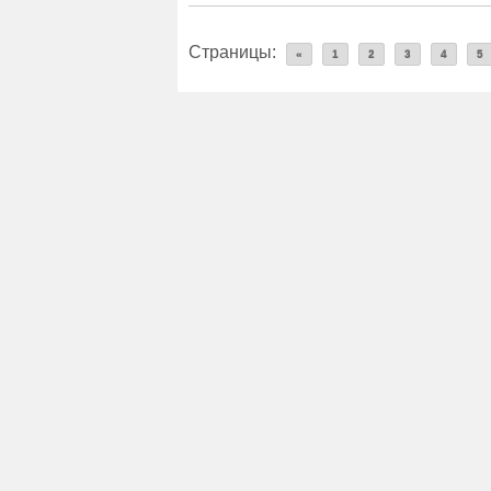
Страницы:
«
1
2
3
4
5