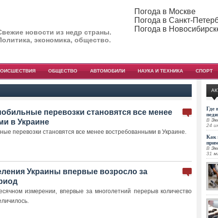
Погода в Москве
Погода в Санкт-Петер
Погода в Новосибирск
Свежие новости из недр страны.
Политика, экономика, общество.
РОИСШЕСТВИЯ
ОБЩЕСТВО
АВТОМОБИЛИ
НАУКА И ТЕХНИКА
СПОРТ
АК
Где 
мобильные перевозки становятся все менее
педи
В
Эк
и в Украине
24 и
ные перевозки становятся все менее востребованными в Украине.
Как 
при
В
Эк
31 м
еления Украины впервые возросло за
риод
есячном измерении, впервые за многолетний перерыв количество
еличилось.