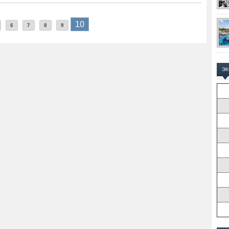
10
6
7
8
9
Э