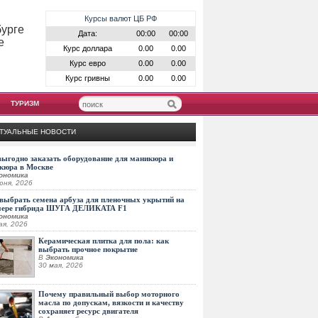
Курсы валют ЦБ РФ
бурге
Дата:
00:00
00:00
е
Курс доллара
0.00
0.00
Курс евро
0.00
0.00
Курс гривны
0.00
0.00
ТУРИЗМ
ТУАЛЬНЫЕ НОВОСТИ
выгодно заказать оборудование для маникюра и
кюра в Москве
ономика
юня, 2026
выбрать семена арбуза для пленочных укрытий на
мере гибрида ШУГА ДЕЛИКАТА F1
ономика
ая, 2026
Керамическая плитка для пола: как
выбрать прочное покрытие
В
Экономика
30 мая, 2026
Почему правильный выбор моторного
масла по допускам, вязкости и качеству
сохраняет ресурс двигателя