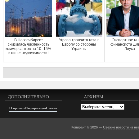
В Новосибирске
Угроза транзита газа в
Экспертное м
снизилась численность
Европу со стороны
финансиста Дм
коммерсантов на 10–15%
Украины
Леуса
в нише недвижимости!
ДОПОЛНИТЕЛЬНО
АРХИВЫ
Архивы
О проекте
Информация
Статьи
Копирайт © 2026 —
Свежие новости из не