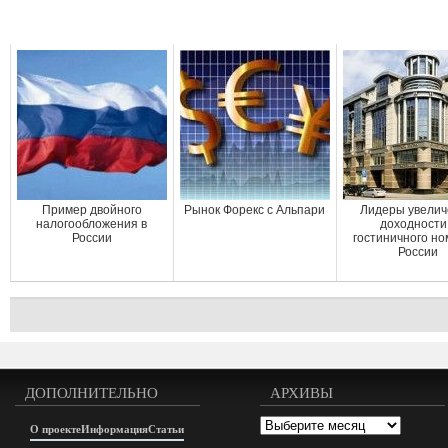
Пример двойного
Рынок Форекс с Альпари
Лидеры увели
налогообложения в
доходности
России
гостиничного но
России
ДОПОЛНИТЕЛЬНО
АРХИВЫ
Архивы
О проекте
Информация
Статьи