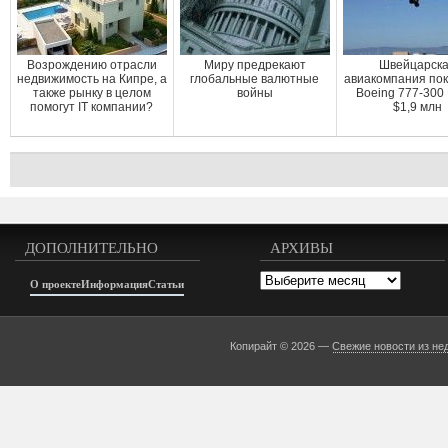
Возрождению отрасли
Миру предрекают
Швейцарск
недвижимость на Кипре, а
глобальные валютные
авиакомпания пок
также рынку в целом
войны
Boeing 777-300
помогут IT компании?
$1,9 млн
ДОПОЛНИТЕЛЬНО
АРХИВЫ
Архивы
О проекте
Информация
Статьи
Копирайт © 2026 —
Свежие новости из не