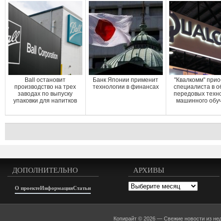
Ball остановит
Банк Японии применит
"Квалкомм" при
производство на трех
технологии в финансах
специалиста в о
заводах по выпуску
передовых техн
упаковки для напитков
машинного обу
ДОПОЛНИТЕЛЬНО
АРХИВЫ
Архивы
О проекте
Информация
Статьи
Копирайт © 2026 —
Свежие новости из не