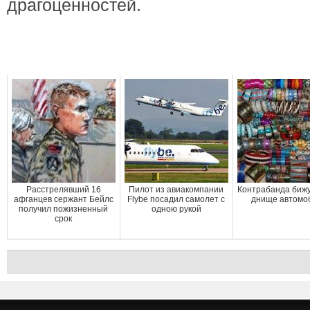
драгоценностей.
Расстрелявший 16
Пилот из авиакомпании
Контрабанда бижу
афганцев сержант Бейлс
Flybe посадил самолет с
днище автомо
получил пожизненный
одною рукой
срок