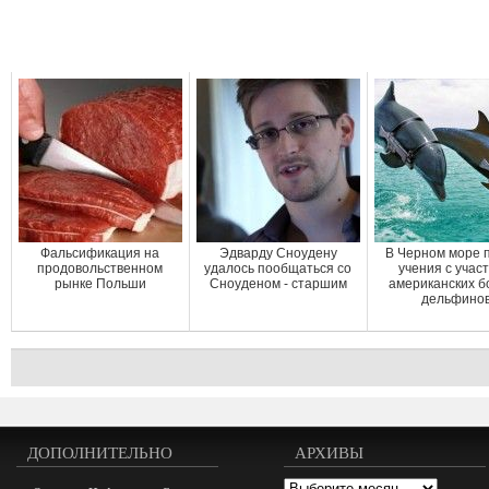
Фальсификация на
Эдварду Сноудену
В Черном море 
продовольственном
удалось пообщаться со
учения с учас
рынке Польши
Сноуденом - старшим
американских б
дельфино
ДОПОЛНИТЕЛЬНО
АРХИВЫ
Архивы