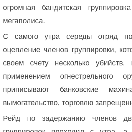
огромная бандитская группировк
мегаполиса.
С самого утра середы отряд по
оцепление членов группировки, ко
своем счету несколько убийств,
применением огнестрельного о
приписывают банковские махи
вымогательство, торговлю запреще
Рейд по задержанию членов дв
группировок проходил с утра, а