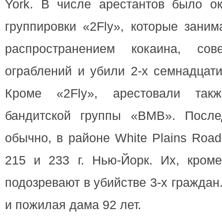
York. В числе арестантов было ок
группировки «2Fly», которые зани
распространением кокаина, сов
ограблений и убили 2-х семнадцати
Кроме «2Fly», арестовали так
бандитской группы «BMB». После
обычно, в районе White Plains Roa
215 и 233 г. Нью-Йорк. Их, кроме
подозревают в убийстве 3-х граждан
и пожилая дама 92 лет.