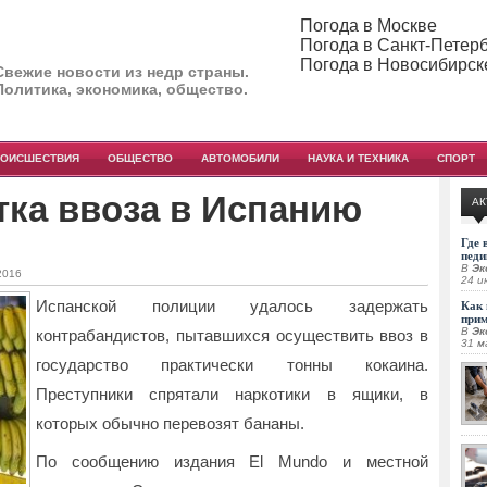
Погода в Москве
Погода в Санкт-Петер
Погода в Новосибирск
Свежие новости из недр страны.
Политика, экономика, общество.
РОИСШЕСТВИЯ
ОБЩЕСТВО
АВТОМОБИЛИ
НАУКА И ТЕХНИКА
СПОРТ
тка ввоза в Испанию
АК
Где 
педи
В
Эк
2016
24 и
Испанской полиции удалось задержать
Как 
при
В
Эк
контрабандистов, пытавшихся осуществить ввоз в
31 м
государство практически тонны кокаина.
Преступники спрятали наркотики в ящики, в
которых обычно перевозят бананы.
По сообщению издания El Mundo и местной