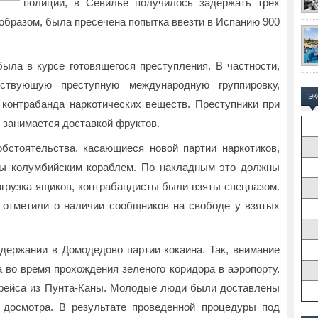
полиции, в Севилье получилось задержать трех
образом, была пресечена попытка ввезти в Испанию 900
ла в курсе готовящегося преступления. В частности,
ствующую преступную международную группировку,
Э
контрабанда наркотических веществ. Преступники при
 занимается доставкой фруктов.
стоятельства, касающиеся новой партии наркотиков,
ы колумбийским кораблем. По накладным это должны
згрузка ящиков, контрабандисты были взяты спецназом.
 отметили о наличии сообщников на свободе у взятых
держании в Домодедово партии кокаина. Так, внимание
 во время прохождения зеленого коридора в аэропорту.
рейса из Пунта-Каны. Молодые люди были доставлены
 досмотра. В результате проведенной процедуры под