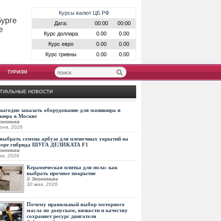
Курсы валют ЦБ РФ
бурге
Дата:
00:00
00:00
е
Курс доллара
0.00
0.00
Курс евро
0.00
0.00
Курс гривны
0.00
0.00
ТУРИЗМ
ТУАЛЬНЫЕ НОВОСТИ
выгодно заказать оборудование для маникюра и
кюра в Москве
ономика
юня, 2026
выбрать семена арбуза для пленочных укрытий на
мере гибрида ШУГА ДЕЛИКАТА F1
ономика
ая, 2026
Керамическая плитка для пола: как
выбрать прочное покрытие
В
Экономика
30 мая, 2026
Почему правильный выбор моторного
масла по допускам, вязкости и качеству
сохраняет ресурс двигателя