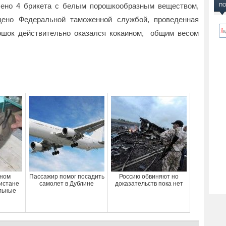
ено 4 брикета с белым порошкообразным веществом,
ПО
щено Федеральной таможенной службой, проведенная
рошок действительно оказался кокаином, общим весом
нном
Пассажир помог посадить
Россию обвиняют но
кистане
самолет в Дублине
доказательств пока нет
льные