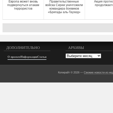
Европа может вновь
Правительственные
Акция проте
подвергнуться атакам
войска Сирии уничтожили
продолжает
террористов
командира боевиков
«Бригады аль-Таухид»
ДОПОЛНИТЕЛЬНО
АРХИВЫ
Архивы
О проекте
Информация
Статьи
Копирайт © 2026 —
Свежие новости из не