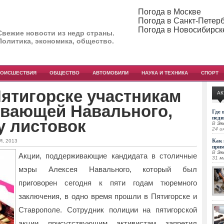
Погода в Москве
Погода в Санкт-Петер
Погода в Новосибирск
Свежие новости из недр страны.
Политика, экономика, общество.
РОИСШЕСТВИЯ
ОБЩЕСТВО
АВТОМОБИЛИ
НАУКА И ТЕХНИКА
СПОРТ
ятигорске участникам
АК
ивающей Навального,
Где 
педи
у листовок
В
Эк
24 и
Как 
Я, 2013
при
В
Эк
Акции, поддерживающие кандидата в столичные
31 м
мэры Алексея Навального, который был
приговорен сегодня к пяти годам тюремного
заключения, в одно время прошли в
Пятигорске и
Ставрополе. Сотрудник полиции на пятигорской
акции присутствующим активистам запретил