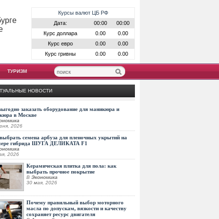
Курсы валют ЦБ РФ
бурге
Дата:
00:00
00:00
е
Курс доллара
0.00
0.00
Курс евро
0.00
0.00
Курс гривны
0.00
0.00
ТУРИЗМ
ТУАЛЬНЫЕ НОВОСТИ
выгодно заказать оборудование для маникюра и
кюра в Москве
ономика
юня, 2026
выбрать семена арбуза для пленочных укрытий на
мере гибрида ШУГА ДЕЛИКАТА F1
ономика
ая, 2026
Керамическая плитка для пола: как
выбрать прочное покрытие
В
Экономика
30 мая, 2026
Почему правильный выбор моторного
масла по допускам, вязкости и качеству
сохраняет ресурс двигателя