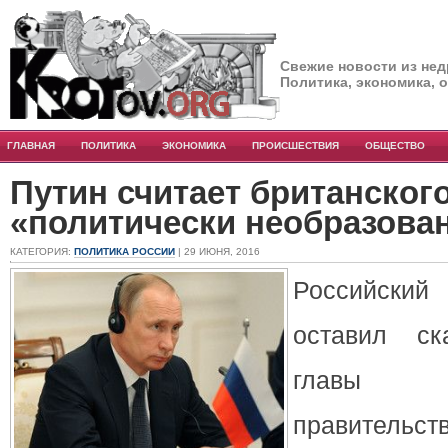
Свежие новости из нед
Политика, экономика, 
ГЛАВНАЯ
ПОЛИТИКА
ЭКОНОМИКА
ПРОИСШЕСТВИЯ
ОБЩЕСТВО
Путин считает британског
«политически необразов
КАТЕГОРИЯ:
ПОЛИТИКА РОССИИ
| 29 ИЮНЯ, 2016
Российски
оставил ск
главы 
правительств