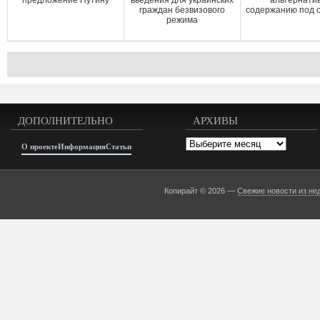
предложение Путину
введения для украинских
альтернати
граждан безвизового
содержанию под 
режима
ДОПОЛНИТЕЛЬНО
АРХИВЫ
Архивы
О проекте
Информация
Статьи
Копирайт © 2026 —
Свежие новости из не