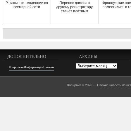
Рекламные тенденции во
Перенос домена к
Французские пое
всемирной сети
другому регистратору
поместились в т
станет платным
ДОПОЛНИТЕЛЬНО
АРХИВЫ
Архивы
О проекте
Информация
Статьи
Копирайт © 2026 —
Свежие новости из не