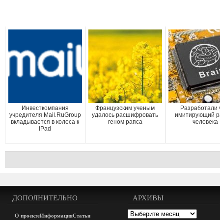
Инвесткомпания
Французским ученым
Разработали 
учредителя Mail.RuGroup
удалось расшифровать
имитирующий р
вкладывается в колеса к
геном рапса
человека
iPad
ДОПОЛНИТЕЛЬНО
АРХИВЫ
Архивы
О проекте
Информация
Статьи