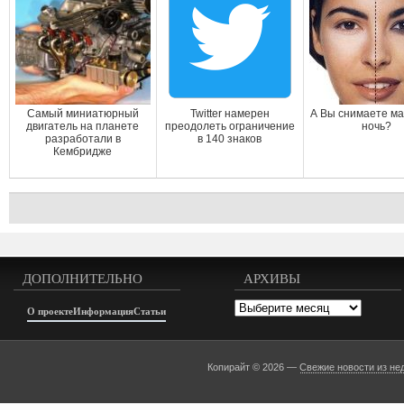
Самый миниатюрный
Twitter намерен
А Вы снимаете ма
двигатель на планете
преодолеть ограничение
ночь?
разработали в
в 140 знаков
Кембридже
ДОПОЛНИТЕЛЬНО
АРХИВЫ
Архивы
О проекте
Информация
Статьи
Копирайт © 2026 —
Свежие новости из не