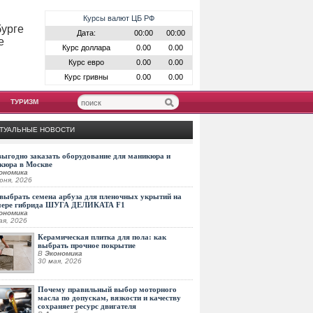
Курсы валют ЦБ РФ
бурге
Дата:
00:00
00:00
е
Курс доллара
0.00
0.00
Курс евро
0.00
0.00
Курс гривны
0.00
0.00
ТУРИЗМ
ТУАЛЬНЫЕ НОВОСТИ
выгодно заказать оборудование для маникюра и
кюра в Москве
ономика
юня, 2026
выбрать семена арбуза для пленочных укрытий на
мере гибрида ШУГА ДЕЛИКАТА F1
ономика
ая, 2026
Керамическая плитка для пола: как
выбрать прочное покрытие
В
Экономика
30 мая, 2026
Почему правильный выбор моторного
масла по допускам, вязкости и качеству
сохраняет ресурс двигателя