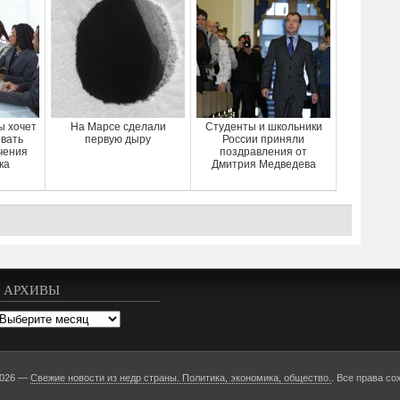
ы хочет
На Марсе сделали
Студенты и школьники
вать
первую дыру
России приняли
чения
поздравления от
ка
Дмитрия Медведева
АРХИВЫ
рхивы
2026 —
Свежие новости из недр страны. Политика, экономика, общество.
. Все права со