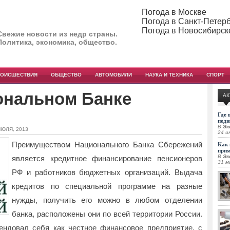
Погода в Москве
Погода в Санкт-Петер
Погода в Новосибирск
Свежие новости из недр страны.
Политика, экономика, общество.
РОИСШЕСТВИЯ
ОБЩЕСТВО
АВТОМОБИЛИ
НАУКА И ТЕХНИКА
СПОРТ
ональном Банке
АК
Где 
педи
В
Эк
ИЮЛЯ, 2013
24 и
Преимуществом Национального Банка Сбережений
Как 
при
В
Эк
является кредитное финансирование пенсионеров
31 м
РФ и работников бюджетных организаций. Выдача
кредитов по специальной программе на разные
нужды, получить его можно в любом отделении
банка, расположены они по всей территории России.
ендовал себя как честное финансовое предприятие, с