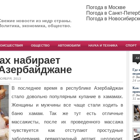
Погода в Москве
Погода в Санкт-Петер
Погода в Новосибирск
Свежие новости из недр страны.
Политика, экономика, общество.
РОИСШЕСТВИЯ
ОБЩЕСТВО
АВТОМОБИЛИ
НАУКА И ТЕХНИКА
СПОРТ
ах набирает
АК
 Азербайджане
Где 
педи
В
Эк
НОЯБРЯ, 2013
24 и
В последнее время в республике Азербайджан
Как 
при
В
Эк
стало довольно популярным купание в хамамах.
31 м
Женщины и мужчины все чаще стали ходить в
баню хамам. Так же тут есть
отличные
массажисты, после их проведенного массажа
чувствуется как отступают простудные
заболевания, ревматоидный артрит, целлюлит.