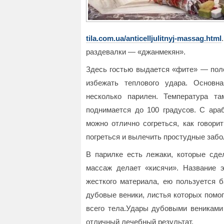
tila.com.ua/anticelljulitnyj-massag.html
раздевалки — «джанмекян».
Здесь гостью выдается «фите» — поло
избежать теплового удара. Основн
несколько парилен. Температура т
поднимается до 100 градусов. С араб
можно отлично согреться, как говори
погреться и вылечить простудные забо
В парилке есть лежаки, которые сде
массаж делает «кисячи». Название 
жесткого материала, ею пользуется б
дубовые веники, листья которых помог
всего тела.Удары дубовыми вениками 
отличный лечебный результат.