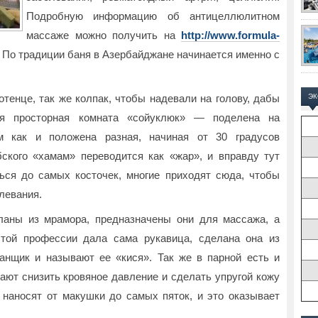
Подробную информацию об антицеллюлитном
массаже можно получить на
http://www.formula-
. По традиции баня в Азербайджане начинается именно с
тенце, так же колпак, чтобы надевали на голову, дабы
Э
ая просторная комната «сойуклюк» — поделена на
ам как и положена разная, начиная от 30 градусов
ского «хамам» переводится как «жар», и вправду тут
ться до самых косточек, многие приходят сюда, чтобы
левания.
ланы из мрамора, предназначены они для массажа, а
этой профессии дала сама рукавица, сделана она из
анщик и называют ее «кися». Так же в парной есть и
ают снизить кровяное давление и сделать упругой кожу
наносят от макушки до самых пяток, и это оказывает