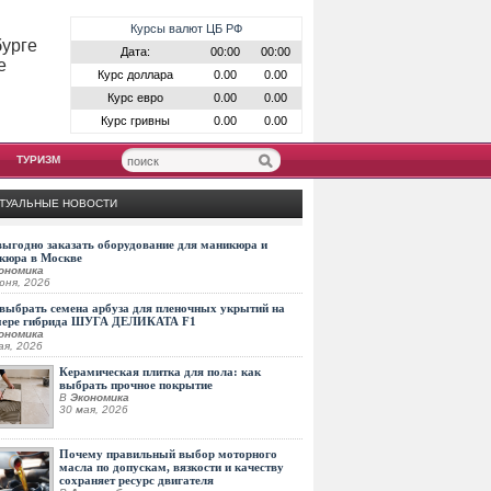
Курсы валют ЦБ РФ
бурге
Дата:
00:00
00:00
е
Курс доллара
0.00
0.00
Курс евро
0.00
0.00
Курс гривны
0.00
0.00
ТУРИЗМ
ТУАЛЬНЫЕ НОВОСТИ
выгодно заказать оборудование для маникюра и
кюра в Москве
ономика
юня, 2026
выбрать семена арбуза для пленочных укрытий на
мере гибрида ШУГА ДЕЛИКАТА F1
ономика
ая, 2026
Керамическая плитка для пола: как
выбрать прочное покрытие
В
Экономика
30 мая, 2026
Почему правильный выбор моторного
масла по допускам, вязкости и качеству
сохраняет ресурс двигателя