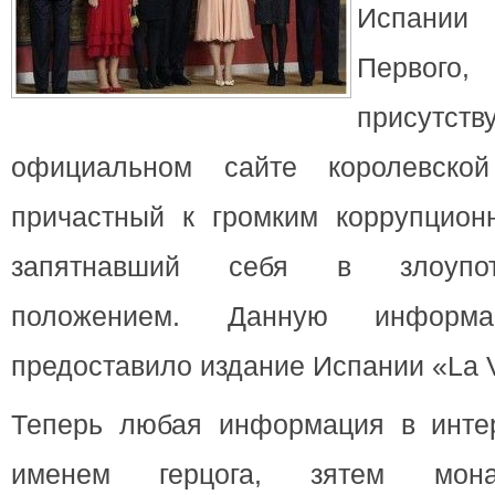
Испании
Первог
прису
официальном сайте королевск
причастный к громким коррупцио
запятнавший себя в злоупот
положением. Данную информ
предоставило издание Испании «La V
Теперь любая информация в интер
именем герцога, зятем мон