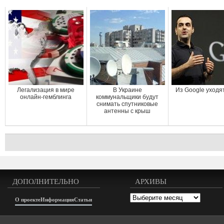
Легализация в мире
В Украине
Из Google уходя
онлайн-гемблинга
коммунальщики будут
снимать спутниковые
антенны с крыш
ДОПОЛНИТЕЛЬНО
АРХИВЫ
Архивы
О проекте
Информация
Статьи