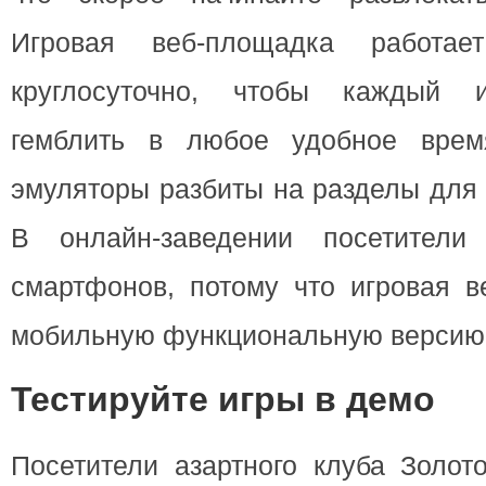
Игровая веб-площадка работае
круглосуточно, чтобы каждый 
гемблить в любое удобное врем
эмуляторы разбиты на разделы для 
В онлайн-заведении посетители
смартфонов, потому что игровая в
мобильную функциональную версию
Тестируйте игры в демо
Посетители азартного клуба Золот