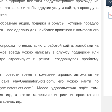
ие в турнирах всё-таки предусматривает прохождение
ПО
сплатна, как и любые другие услуги сайта, а процедура
мени.
образные акции, подарки и бонусы, которые порадую
а – все сделано для наиболее приятного и комфортного
вопросам по несогласию с работой сайта, жалобами на
оков всегда можно написать в службу поддержки или
тро отреагируют и решать создавшуюся проблему
 провести время в компании игровых автоматов не
айт PlayGaminatorSlots.com, его можно найти по
ygaminatorslots.com/. Масса удовольствия ждёт там:
я игр, а также маленькие интриги интернет-казино
зартных игр.