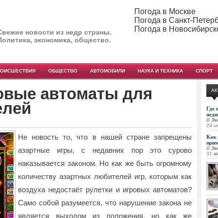
Погода в Москве
Погода в Санкт-Петер
Погода в Новосибирск
Свежие новости из недр страны.
Политика, экономика, общество.
РОИСШЕСТВИЯ
ОБЩЕСТВО
АВТОМОБИЛИ
НАУКА И ТЕХНИКА
СПОРТ
овые автоматы для
АК
елей
Где 
педи
В
Эк
24 и
Не новость то, что в нашей стране запрещены
Как 
при
В
Эк
азартные игры, с недавних пор это сурово
31 м
наказывается законом. Но как же быть огромному
количеству азартных
любителей игр, которым как
воздуха недостаёт рулетки и игровых автоматов?
Само собой разумеется, что нарушение закона не
является выходом из положения, но как же