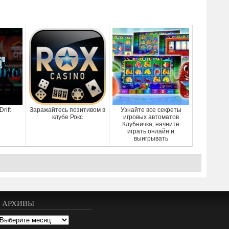
rift
Заражайтесь позитивом в
Узнайте все секреты
клубе Рокс
игровых автоматов
Клубничка, начните
играть онлайн и
выигрывать
АРХИВЫ
рхивы