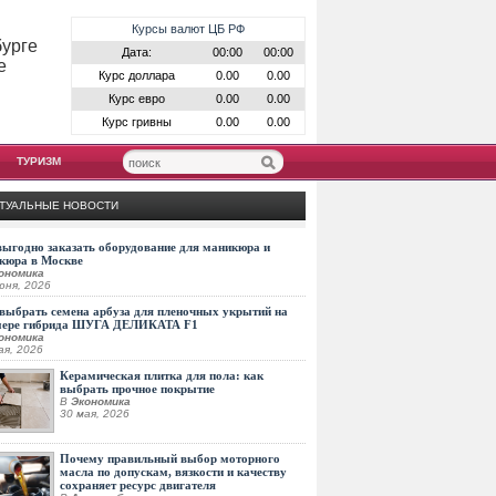
Курсы валют ЦБ РФ
бурге
Дата:
00:00
00:00
е
Курс доллара
0.00
0.00
Курс евро
0.00
0.00
Курс гривны
0.00
0.00
ТУРИЗМ
ТУАЛЬНЫЕ НОВОСТИ
выгодно заказать оборудование для маникюра и
кюра в Москве
ономика
юня, 2026
выбрать семена арбуза для пленочных укрытий на
мере гибрида ШУГА ДЕЛИКАТА F1
ономика
ая, 2026
Керамическая плитка для пола: как
выбрать прочное покрытие
В
Экономика
30 мая, 2026
Почему правильный выбор моторного
масла по допускам, вязкости и качеству
сохраняет ресурс двигателя