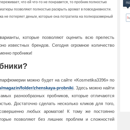
ереживает, что ей что-то не понравится, то пробник полностью
ПО
ниатюры позволяют полностью раскрыть аромат в повседневности.
шка не потеряет деньги, которые она потратила на полноразмерный
варианты, которые позволяют оценить всю прелесть
но известных брендов. Сегодня огромное количество
менно пробники!
обники?
парфюмерии можно будет на сайте «Kosmetika3396» по
u/magazin/folder/zhenskaya-probniki
. Здесь можно найти
самых разнообразных пробников, которые отличаются
остью. Достаточно сделать несколько кликов для того,
совершенно любых ароматов! К тому же постоянно
оторые позволяют без лишних проблем и сложностей