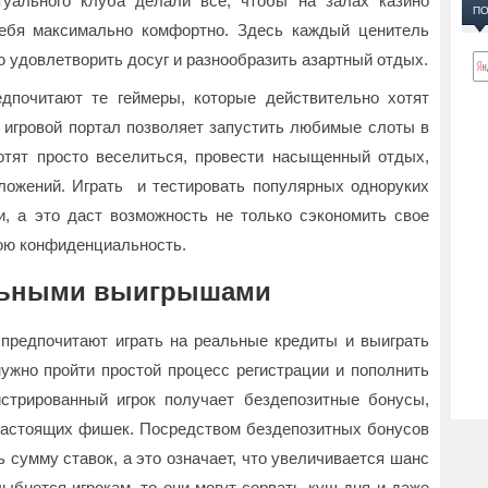
туального клуба делали все, чтобы на залах казино
ПО
себя максимально комфортно. Здесь каждый ценитель
 удовлетворить досуг и разнообразить азартный отдых.
дпочитают те геймеры, которые действительно хотят
 игровой портал позволяет запустить любимые слоты в
отят просто веселиться, провести насыщенный отдых,
ложений. Играть и тестировать популярных одноруких
, а это даст возможность не только сэкономить свое
вою конфиденциальность.
альными выигрышами
предпочитают играть на реальные кредиты и выиграть
ужно пройти простой процесс регистрации и пополнить
истрированный игрок получает бездепозитные бонусы,
настоящих фишек. Посредством бездепозитных бонусов
сумму ставок, а это означает, что увеличивается шанс
бнется игрокам, то они могут сорвать куш дня и даже