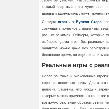
своей репутацией. Разработчики вир
каждый азартный игрок чувствовал 
драйва и адреналина сможет полностью
Сегодня
играть в Вулкан Старс
пре
совмещать полезное с приятным, ведь
разных режимах. Геймеры, которые х
выбирают демо игры, без реальных в
бандитов можно даже без регистрации
бесценное время, но еще сохранить с
Реальные игры с ре
Более опытные и рискованные игроки 
хорошие денежные призы. Для этого н
депозит. Отметим, что каждый зарег
которые можно применять в качестве 
возможно реальным образом увеличить 
больших выигрышей. Если фортуна улы