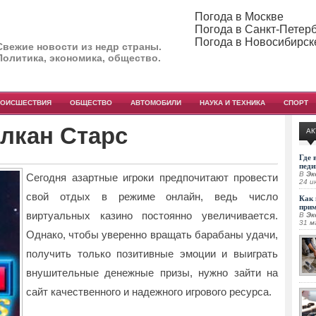
Погода в Москве
Погода в Санкт-Петер
Погода в Новосибирск
Свежие новости из недр страны.
Политика, экономика, общество.
РОИСШЕСТВИЯ
ОБЩЕСТВО
АВТОМОБИЛИ
НАУКА И ТЕХНИКА
СПОРТ
улкан Старс
АК
Где 
педи
В
Эк
Сегодня азартные игроки предпочитают провести
24 и
свой отдых в режиме онлайн, ведь число
Как 
при
виртуальных казино постоянно увеличивается.
В
Эк
31 м
Однако, чтобы уверенно вращать барабаны удачи,
получить только позитивные эмоции и выиграть
внушительные денежные призы, нужно зайти на
сайт качественного и надежного игрового ресурса.