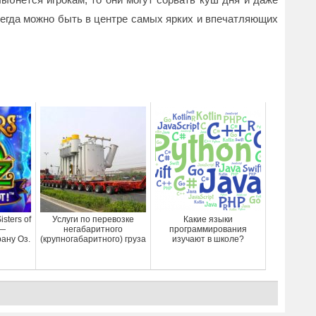
сегда можно быть в центре самых ярких и впечатляющих
sters of
Услуги по перевозке
Какие языки
 —
негабаритного
программирования
ану Оз.
(крупногабаритного) груза
изучают в школе?