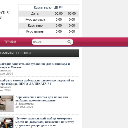
Курсы валют ЦБ РФ
бурге
Дата:
00:00
00:00
е
Курс доллара
0.00
0.00
Курс евро
0.00
0.00
Курс гривны
0.00
0.00
ТУРИЗМ
ТУАЛЬНЫЕ НОВОСТИ
выгодно заказать оборудование для маникюра и
кюра в Москве
ономика
юня, 2026
выбрать семена арбуза для пленочных укрытий на
мере гибрида ШУГА ДЕЛИКАТА F1
ономика
ая, 2026
Керамическая плитка для пола: как
выбрать прочное покрытие
В
Экономика
30 мая, 2026
Почему правильный выбор моторного
масла по допускам, вязкости и качеству
сохраняет ресурс двигателя