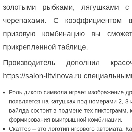
золотыми рыбками, лягушками с 
черепахами. С коэффициентом 
призовую комбинацию вы сможет
прикрепленной таблице.
Производитель дополнил крас
https://salon-litvinova.ru специальн
Роль дикого символа играет изображение др
появляется на катушках под номерами 2, 3 
вайлда состоит в подмене тех пиктограмм, 
формирования выигрышной комбинации.
Скаттер – это логотип игрового автомата. К