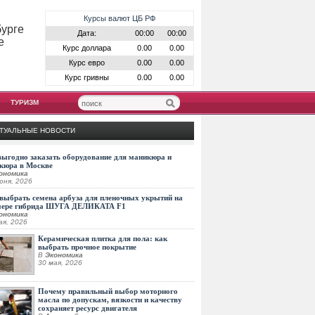
Курсы валют ЦБ РФ
бурге
Дата:
00:00
00:00
е
Курс доллара
0.00
0.00
Курс евро
0.00
0.00
Курс гривны
0.00
0.00
ТУРИЗМ
ТУАЛЬНЫЕ НОВОСТИ
выгодно заказать оборудование для маникюра и
кюра в Москве
ономика
юня, 2026
выбрать семена арбуза для пленочных укрытий на
мере гибрида ШУГА ДЕЛИКАТА F1
ономика
ая, 2026
Керамическая плитка для пола: как
выбрать прочное покрытие
В
Экономика
30 мая, 2026
Почему правильный выбор моторного
масла по допускам, вязкости и качеству
сохраняет ресурс двигателя