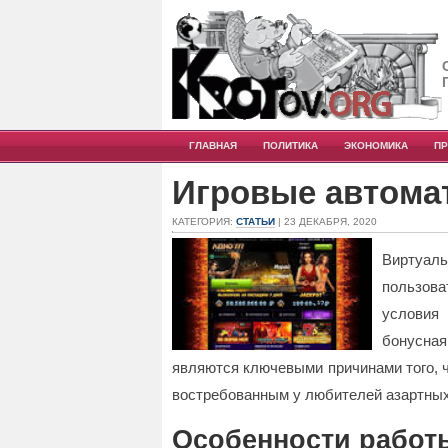
ГЛАВНАЯ
ПОЛИТИКА
ЭКОНОМИКА
П
Игровые автомат
КАТЕГОРИЯ:
СТАТЬИ
| 23 ДЕКАБРЯ, 2020
Виртуаль
пользов
условия
бонусна
являются ключевыми причинами того, ч
востребованным у любителей азартных
Особенности работ