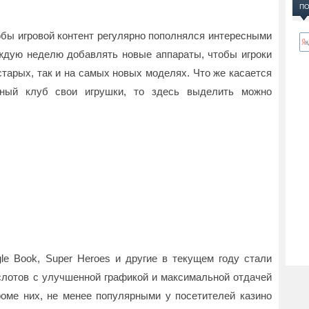
ПО
обы игровой контент регулярно пополнялся интересными
ждую неделю добавлять новые аппараты, чтобы игроки
старых, так и на самых новых моделях. Что же касается
тный клуб свои игрушки, то здесь выделить можно
gle Book, Super Heroes и другие в текущем году стали
слотов с улучшенной графикой и максимальной отдачей
роме них, не менее популярными у посетителей казино