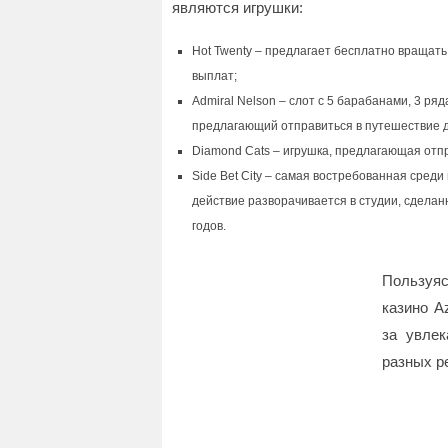
являются игрушки:
Hot Twenty – предлагает бесплатно вращать
выплат;
Admiral Nelson – слот с 5 барабанами, 3 р
предлагающий отправиться в путешествие д
Diamond Cats – игрушка, предлагающая отпр
Side Bet City – самая востребованная среди
действие разворачивается в студии, сдела
годов.
Пользуяс
казино A
за увлек
разных р