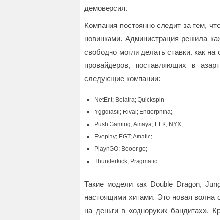
демоверсия.
Компания постоянно следит за тем, чт
новинками. Администрация решила ка
свободно могли делать ставки, как на 
провайдеров, поставляющих в азар
следующие компании:
NetEnt; Belatra; Quickspin;
Yggdrasil; Rival; Endorphina;
Push Gaming; Amaya; ELK; NYX;
Evoplay; EGT; Amatic;
PlaynGO; Booongo;
Thunderkick; Pragmatic.
Такие модели как Double Dragon, Jun
настоящими хитами. Это новая волна 
на деньги в «одноруких бандитах». К