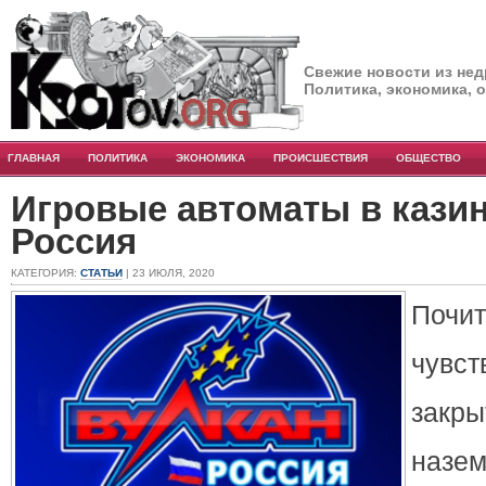
Свежие новости из нед
Политика, экономика, 
ГЛАВНАЯ
ПОЛИТИКА
ЭКОНОМИКА
ПРОИСШЕСТВИЯ
ОБЩЕСТВО
Игровые автоматы в кази
Россия
КАТЕГОРИЯ:
СТАТЬИ
| 23 ИЮЛЯ, 2020
Почи
чув
закр
назем