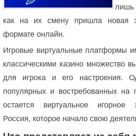
лишь
как на их смену пришла новая э
формате онлайн.
Игровые виртуальные платформы им
классическими казино множество в
для игрока и его настроения. О
популярных и востребованных на п
остается виртуальное игорное 
Россия, которое начало свою деятель