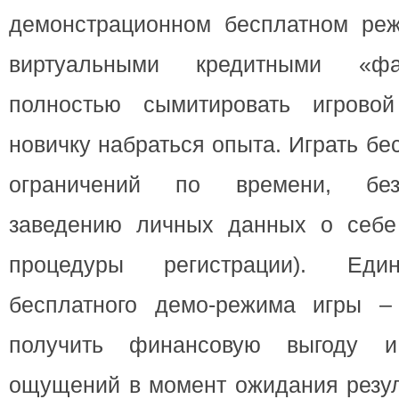
демонстрационном бесплатном реж
виртуальными кредитными «фа
полностью сымитировать игровой
новичку набраться опыта. Играть б
ограничений по времени, без
заведению личных данных о себе
процедуры регистрации). Еди
бесплатного демо-режима игры –
получить финансовую выгоду и
ощущений в момент ожидания резул