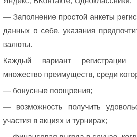
Яндекс, ВКонтакте, Одноклассники.
— Заполнение простой анкеты регис
данных о себе, указания предпочти
валюты.
Каждый вариант регистрации о
множество преимуществ, среди кото
— бонусные поощрения;
— возможность получить удоволь
участия в акциях и турнирах;
— финансовая выгода в случае, ког