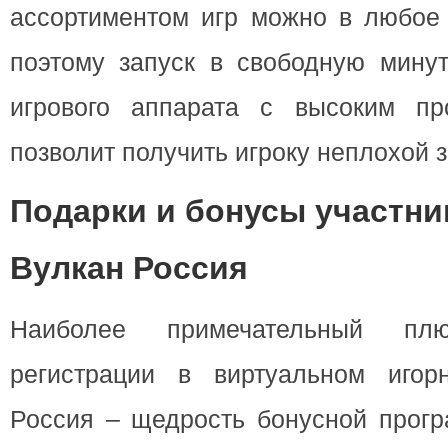
ассортиментом игр можно в любое 
поэтому запуск в свободную минут
игрового аппарата с высоким пр
позволит получить игроку неплохой з
Подарки и бонусы участни
Вулкан Россия
Наиболее примечательный пл
регистрации в виртуальном игор
Россия – щедрость бонусной прогр