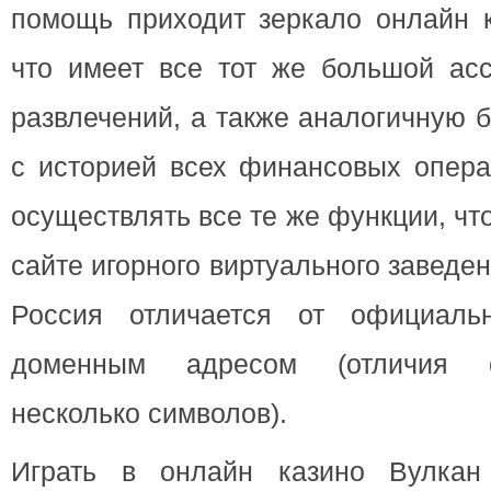
помощь приходит зеркало онлайн к
что имеет все тот же большой асс
развлечений, а также аналогичную 
с историей всех финансовых опера
осуществлять все те же функции, ч
сайте игорного виртуального заведе
Россия отличается от официальн
доменным адресом (отличия с
несколько символов).
Играть в онлайн казино Вулка