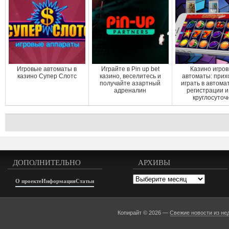
Игровые автоматы в
Играйте в Pin up bet
Казино игро
казино Супер Слотс
казино, веселитесь и
автоматы: прих
получайте азартный
играть в автома
адреналин
регистрации и
круглосуточ
ДОПОЛНИТЕЛЬНО
АРХИВЫ
Архивы
О проекте
Информация
Статьи
Копирайт © 2026 —
Свежие новости из не