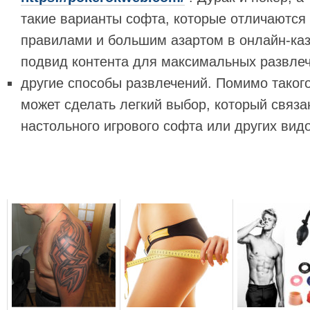
такие варианты софта, которые отличаютс
правилами и большим азартом в онлайн-ка
подвид контента для максимальных развлеч
другие способы развлечений. Помимо таког
может сделать легкий выбор, который связа
настольного игрового софта или других видо