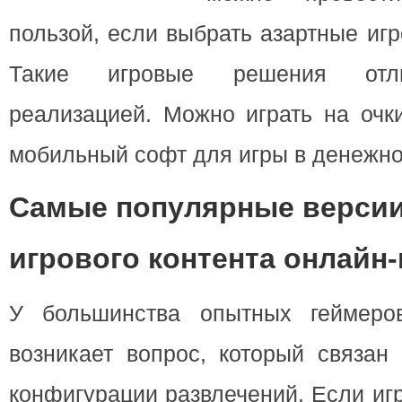
пользой, если выбрать азартные иг
Такие игровые решения отли
реализацией. Можно играть на очк
мобильный софт для игры в денежн
Самые популярные версии
игрового контента онлайн-
У большинства опытных геймеро
возникает вопрос, который связан
конфигурации развлечений. Если иг