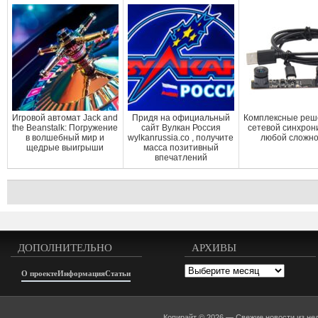
Игровой автомат Jack and
Придя на официальный
Комплексные реш
the Beanstalk: Погружение
сайт Вулкан Россия
сетевой синхрон
в волшебный мир и
wylkanrussia.co , получите
любой сложн
щедрые выигрыши
масса позитивный
впечатлений
ДОПОЛНИТЕЛЬНО
АРХИВЫ
Архивы
О проекте
Информация
Статьи
Копирайт © 2026 —
Свежие новости из не