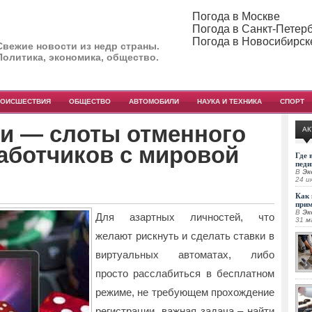
Погода в Москве
Погода в Санкт-Петер
Погода в Новосибирск
Свежие новости из недр страны.
Политика, экономика, общество.
РОИСШЕСТВИЯ
ОБЩЕСТВО
АВТОМОБИЛИ
НАУКА И ТЕХНИКА
СПОРТ
ти — слоты отменного
АК
работчиков с мировой
Где 
педи
В
Эк
24 и
Как 
при
В
Эк
Для азартных личностей, что
31 м
желают рискнуть и сделать ставки в
виртуальных автоматах, либо
просто расслабиться в бесплатном
режиме, не требующем прохождение
регистрации, важная задача – найти