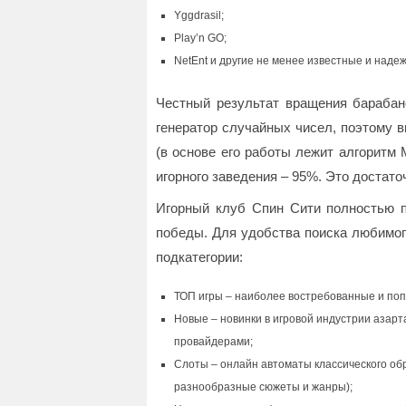
Yggdrasil;
Play’n GO;
NetEnt и другие не менее известные и над
Честный результат вращения барабан
генератор случайных чисел, поэтому 
(в основе его работы лежит алгоритм 
игорного заведения – 95%. Это достато
Игорный клуб Спин Сити полностью по
победы. Для удобства поиска любимог
подкатегории:
ТОП игры – наиболее востребованные и по
Новые – новинки в игровой индустрии азар
провайдерами;
Слоты – онлайн автоматы классического об
разнообразные сюжеты и жанры);