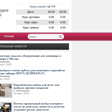
Курсы валют ЦБ РФ
бурге
Дата:
00:00
00:00
е
Курс доллара
0.00
0.00
Курс евро
0.00
0.00
Курс гривны
0.00
0.00
ТУРИЗМ
ТУАЛЬНЫЕ НОВОСТИ
выгодно заказать оборудование для маникюра и
кюра в Москве
ономика
юня, 2026
выбрать семена арбуза для пленочных укрытий на
мере гибрида ШУГА ДЕЛИКАТА F1
ономика
ая, 2026
Керамическая плитка для пола: как
выбрать прочное покрытие
В
Экономика
30 мая, 2026
Почему правильный выбор моторного
масла по допускам, вязкости и качеству
сохраняет ресурс двигателя