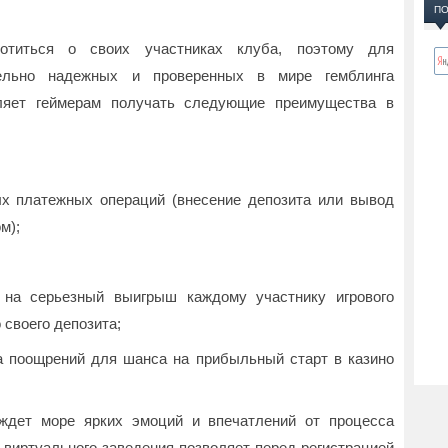
ПО
отиться о своих участниках клуба, поэтому для
тельно надежных и проверенных в мире гемблинга
оляет геймерам получать следующие преимущества в
х платежных операций (внесение депозита или вывод
м);
 на серьезный выигрыш каждому участнику игрового
 своего депозита;
 поощрений для шанса на прибыльный старт в казино
ов ждет море ярких эмоций и впечатлений от процесса
 виртуального заведения позволяет перед регистрацией