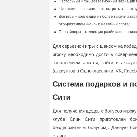
Настольные игры (всевозможные вариации бак
Live казино – возможность сыграть в азартн
Все игры – коллекция из более тысячи азар
отображением иконок и названий слота;
Провайдеры – коллекция разбита по произ
Для серьезной игры с шансом на победу
игроку необходимо достичь совершенн
заполнением анкеты, зайти в аккау
(аккаунтов в Одноклассники, VK, Faceb
Система подарков и п
Сити
Для получения щедрых бонусов игроку 
клубе Спин Сити приготовлен бо
бездепозитным бонусом). Данную бо
ставок.