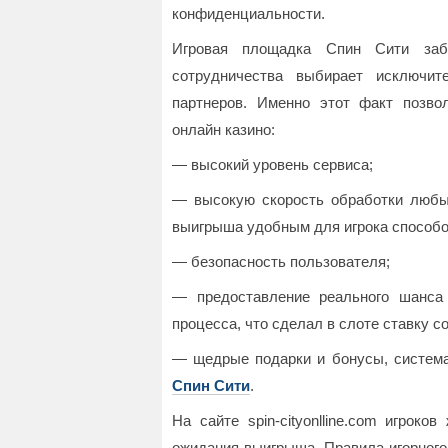
конфиденциальности.
Игровая площадка Спин Сити заб
сотрудничества выбирает исключи
партнеров. Именно этот факт позв
онлайн казино:
— высокий уровень сервиса;
— высокую скорость обработки любы
выигрыша удобным для игрока способо
— безопасность пользователя;
— предоставление реального шанса
процесса, что сделал в слоте ставку со
— щедрые подарки и бонусы, система
Спин Сити
.
На сайте spin-cityonlline.com игрок
ожидания выигрыша. Правила игорного