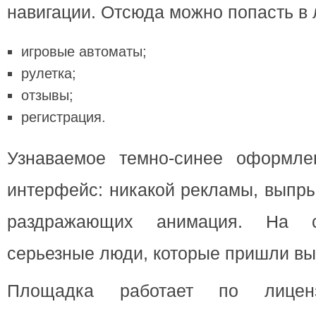
навигации. Отсюда можно попасть в 
игровые автоматы;
рулетка;
отзывы;
регистрация.
Узнаваемое темно-синее оформле
интерфейс: никакой рекламы, выпр
раздражающих анимация. На с
серьезные люди, которые пришли вы
Площадка работает по лиценз