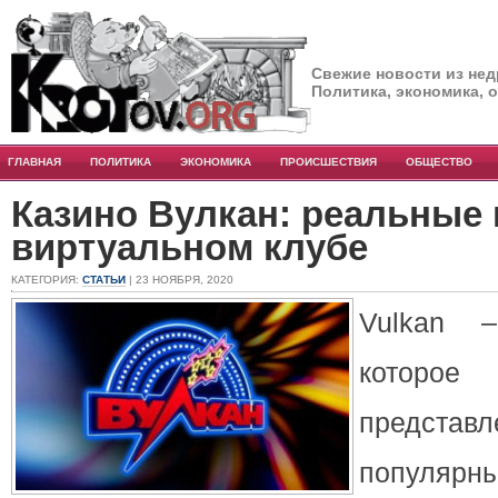
Свежие новости из нед
Политика, экономика, 
ГЛАВНАЯ
ПОЛИТИКА
ЭКОНОМИКА
ПРОИСШЕСТВИЯ
ОБЩЕСТВО
Казино Вулкан: реальные
виртуальном клубе
КАТЕГОРИЯ:
СТАТЬИ
| 23 НОЯБРЯ, 2020
Vulkan –
которое
предста
популяр