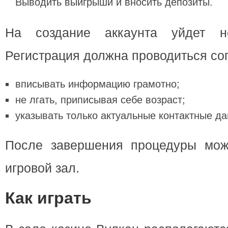
Выводить выигрыши и вносить депозиты.
На создание аккаунта уйдет н
Регистрация должна проводиться со
вписывать информацию грамотно;
не лгать, приписывая себе возраст;
указывать только актуальные контактные д
После завершения процедуры мож
игровой зал.
Как играть