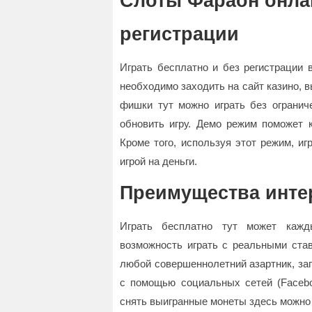
Слоты Фараон онлай
регистрации
Играть бесплатно и без регистрации 
необходимо заходить на сайт казино, в
фишки тут можно играть без ограниче
обновить игру. Демо режим поможет к
Кроме того, используя этот режим, иг
игрой на деньги.
Преимущества интер
Играть бесплатно тут может кажд
возможность играть с реальными став
любой совершеннолетний азартник, за
с помощью социальных сетей (Faceboo
снять выигранные монеты здесь можно