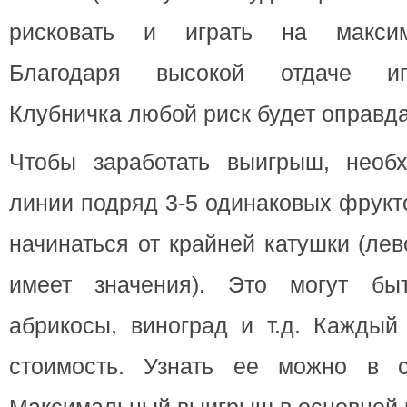
рисковать и играть на максим
Благодаря высокой отдаче иг
Клубничка любой риск будет оправда
Чтобы заработать выигрыш, необ
линии подряд 3-5 одинаковых фрукт
начинаться от крайней катушки (ле
имеет значения). Это могут быт
абрикосы, виноград и т.д. Каждый
стоимость. Узнать ее можно в с