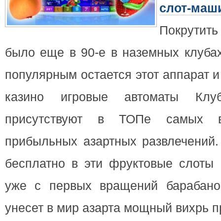
слот-маш
Покрутить
было еще в 90-е в наземных клуба
популярным остается этот аппарат и
казино игровые автоматы Клуб
присутствуют в ТОПе самых в
прибыльных азартных развлечений.
бесплатно в эти фруктовые слоты 
уже с первых вращений барабано
унесет в мир азарта мощный вихрь п