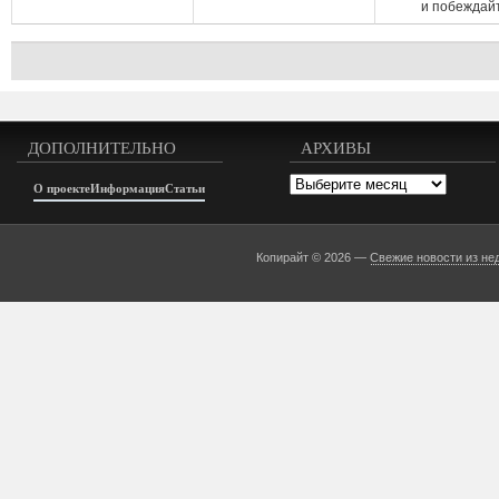
и побеждай
ДОПОЛНИТЕЛЬНО
АРХИВЫ
Архивы
О проекте
Информация
Статьи
Копирайт © 2026 —
Свежие новости из не