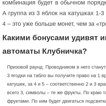
комбинация будет в обычном порядк
А группа из 3 яблок на катушках 1-3
4 – это уже больше монет, чем за «т
Какими бонусами удивят 
автоматы Клубничка?
Призовой раунд. Проводником в него станут
3 ягодки на табло вы получите право на 1 
катушек, за 4 и 5 – соответственно 2 и 3 в
всего 3, символы – те же фрукты. По краю т
фруктами. По ним будет двигаться подсвет