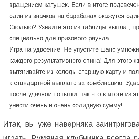
вращением катушек. Если в итоге подсвече
один из значков на барабанах окажутся оди
Сколько? Узнайте это из таблицы выплат, 
специально для призового раунда.
Игра на удвоение. Не упустите шанс умнож
каждого результативного спина! Для этого ж
вытягивайте из колоды старшую карту и по
к стандартной выплате за комбинацию. Удв
после удачной попытки, так что в итоге из 
унести очень и очень солидную сумму!
Итак, вы уже наверняка заинтригов
играть. Румяная клубничка всегда 