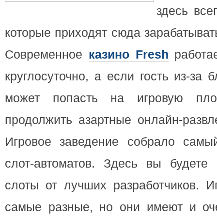
здесь все
которые приходят сюда зарабатыват
Современное
казино Fresh
работае
круглосуточно, а если гость из-за 
может попасть на игровую пло
продолжить азартные онлайн-развл
Игровое заведение собрало самы
слот-автоматов. Здесь вы будете 
слоты от лучших разработчиков. И
самые разные, но они имеют и оче