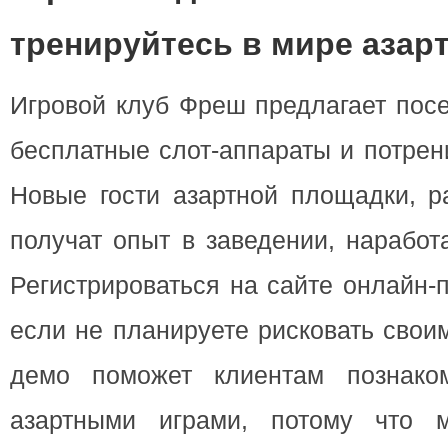
тренируйтесь в мире азар
Игровой клуб Фреш предлагает посе
бесплатные слот-аппараты и потрен
Новые гости азартной площадки, р
получат опыт в заведении, наработ
Регистрироваться на сайте онлайн-
если не планируете рисковать свои
демо поможет клиентам познако
азартными играми, потому что м