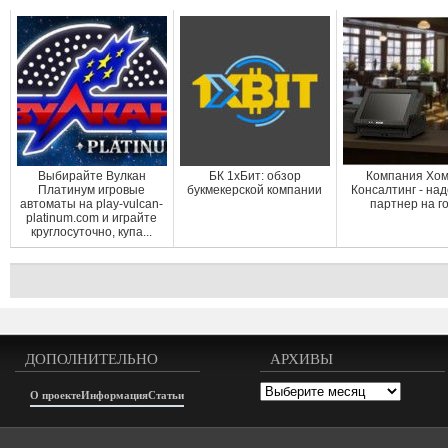
Выбирайте Вулкан
БК 1хБит: обзор
Компания Хо
Платинум игровые
букмекерской компании
Консалтинг - на
автоматы на play-vulcan-
партнер на г
platinum.com и играйте
круглосуточно, купа...
ДОПОЛНИТЕЛЬНО
АРХИВЫ
Архивы
О проекте
Информация
Статьи