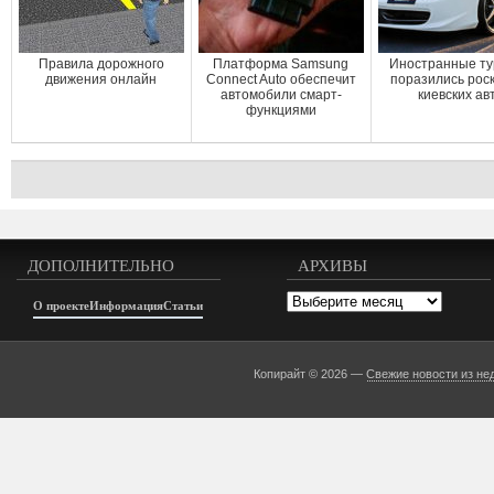
Правила дорожного
Платформа Samsung
Иностранные т
движения онлайн
Connect Auto обеспечит
поразились ро
автомобили смарт-
киевских ав
функциями
ДОПОЛНИТЕЛЬНО
АРХИВЫ
Архивы
О проекте
Информация
Статьи
Копирайт © 2026 —
Свежие новости из не