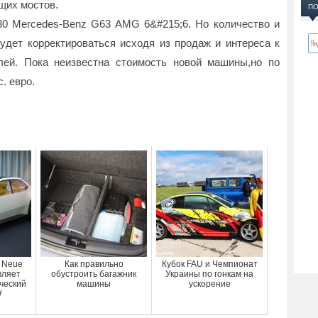
щих мостов.
ПО
30 Mercedes-Benz G63 AMG 6&#215;6. Но количество и
дет корректироваться исходя из продаж и интереса к
лей. Пока неизвестна стоимость новой машины,но по
. евро.
n Neue
Как правильно
Кубок FAU и Чемпионат
вляет
обустроить багажник
Украины по гонкам на
ческий
машины
ускорение
W