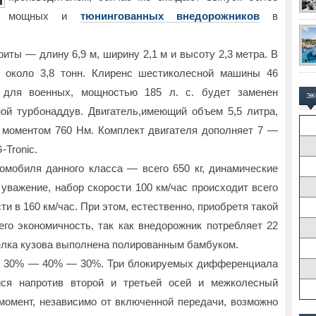
мощных и
тюнингованных внедорожников
в
ты — длину 6,9 м, ширину 2,1 м и высоту 2,3 метра. В
т около 3,8 тонн. Клиренс шестиколесной машины 46
ь для военных, мощностью 185 л. с. будет заменен
Э
й турбонаддув. Двигатель,имеющий объем 5,5 литра,
м моментом 760 Нм. Комплект двигателя дополняет 7 —
-Tronic.
мобиля данного класса — всего 650 кг, динамические
уважение, набор скорости 100 км/час происходит всего
ти в 160 км/час. При этом, естественно, приобретя такой
его экономичность, так как внедорожник потребляет 22
делка кузова выполнена полированным бамбуком.
 — 30% — 40% — 30%. Три блокируемых дифференциала
йся напротив второй и третьей осей и межколесный
омент, независимо от включенной передачи, возможно