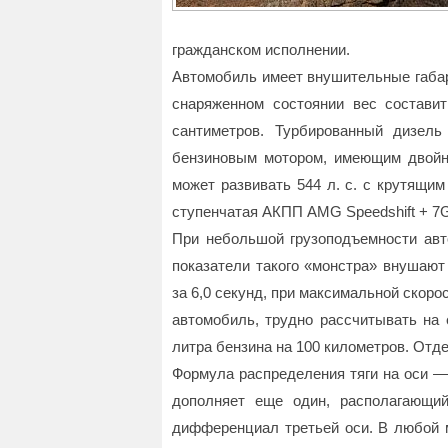
гражданском исполнении.
Автомобиль имеет внушительные габари
снаряженном состоянии вес состави
сантиметров. Турбированный дизел
бензиновым мотором, имеющим двойно
может развивать 544 л. с. с крутящи
ступенчатая АКПП AMG Speedshift + 7G
При небольшой грузоподъемности авто
показатели такого «монстра» внушают 
за 6,0 секунд, при максимальной скорос
автомобиль, трудно рассчитывать на 
литра бензина на 100 километров. От
Формула распределения тяги на оси
дополняет еще один, располагающи
дифференциал третьей оси. В любой м