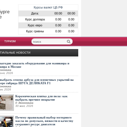
Курсы валют ЦБ РФ
бурге
Дата:
00:00
00:00
е
Курс доллара
0.00
0.00
Курс евро
0.00
0.00
Курс гривны
0.00
0.00
ТУРИЗМ
ТУАЛЬНЫЕ НОВОСТИ
выгодно заказать оборудование для маникюра и
кюра в Москве
ономика
юня, 2026
выбрать семена арбуза для пленочных укрытий на
мере гибрида ШУГА ДЕЛИКАТА F1
ономика
ая, 2026
Керамическая плитка для пола: как
выбрать прочное покрытие
В
Экономика
30 мая, 2026
Почему правильный выбор моторного
масла по допускам, вязкости и качеству
сохраняет ресурс двигателя