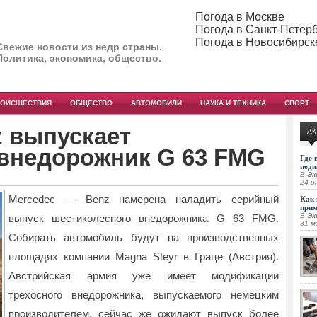
Погода в Москве
Погода в Санкт-Петер
Погода в Новосибирск
Свежие новости из недр страны.
Политика, экономика, общество.
РОИСШЕСТВИЯ
ОБЩЕСТВО
АВТОМОБИЛИ
НАУКА И ТЕХНИКА
СПОРТ
z выпускает
АК
внедорожник G 63 FMG
Где 
педи
В
Эк
24 и
Mercedec — Benz намерена наладить серийный
Как 
при
В
Эк
выпуск шестиколесного внедорожника G 63 FMG.
31 м
Собирать автомобиль будут на производственных
площадях компании Magna Steyr
в Граце (Австрия).
Австрийская армия уже имеет модификации
трехосного внедорожника, выпускаемого немецким
производителем, сейчас же ожидают выпуск более