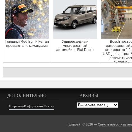
Гонщики Red Bull и Ferrari
Универсальный
Bosch постр
прощаются с командами
многоместный
микросхемный 
автомобиль Fiat Doblo
стоимостью 1.1
USD для автомоб
автоматичес
системой..
ДОПОЛНИТЕЛЬНО
АРХИВЫ
Архивы
О проекте
Информация
Статьи
Копирайт © 2026 —
Свежие новости из не