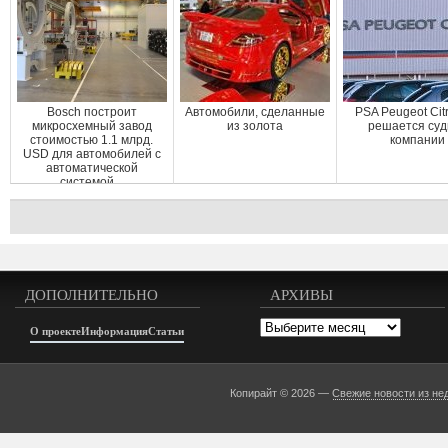
Bosch построит
Автомобили, сделанные
PSA Peugeot Cit
микросхемный завод
из золота
решается суд
стоимостью 1.1 млрд.
компании
USD для автомобилей с
автоматической
системой...
ДОПОЛНИТЕЛЬНО
АРХИВЫ
Архивы
О проекте
Информация
Статьи
Копирайт © 2026 —
Свежие новости из не