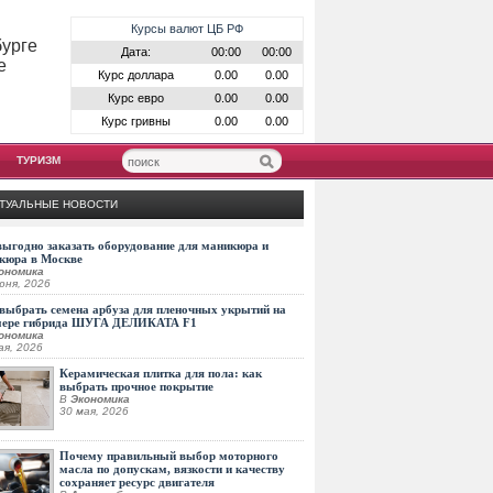
Курсы валют ЦБ РФ
бурге
Дата:
00:00
00:00
е
Курс доллара
0.00
0.00
Курс евро
0.00
0.00
Курс гривны
0.00
0.00
ТУРИЗМ
ТУАЛЬНЫЕ НОВОСТИ
выгодно заказать оборудование для маникюра и
кюра в Москве
ономика
юня, 2026
выбрать семена арбуза для пленочных укрытий на
мере гибрида ШУГА ДЕЛИКАТА F1
ономика
ая, 2026
Керамическая плитка для пола: как
выбрать прочное покрытие
В
Экономика
30 мая, 2026
Почему правильный выбор моторного
масла по допускам, вязкости и качеству
сохраняет ресурс двигателя