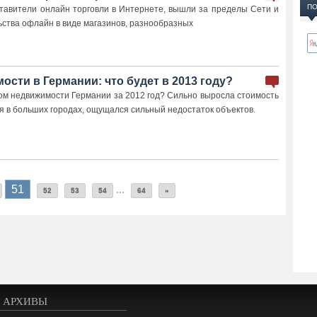
ПО
тавители онлайн торговли в Интернете, вышли за пределы Сети и
ьства офлайн в виде магазинов, разнообразных
сти в Германии: что будет в 2013 году?
ом недвижимости Германии за 2012 год? Сильно выросла стоимость
я в больших городах, ощущался сильный недостаток объектов.
51
...
52
53
54
64
»
АРХИВЫ