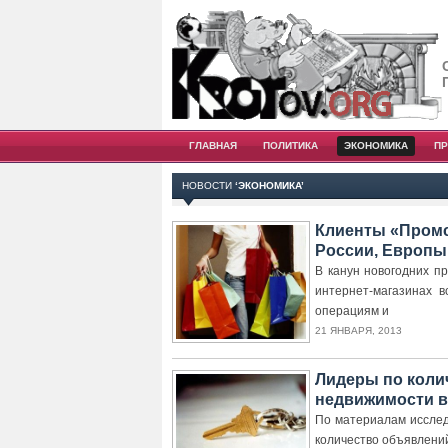
ГЛАВНАЯ
ПОЛИТИКА
ЭКОНОМИКА
П
НОВОСТИ
‘ЭКОНОМИКА’
Клиенты «Промс
России, Европы
В канун новогодних п
интернет-магазинах 
операциям и
21 ЯНВАРЯ, 2013
Лидеры по коли
недвижимости 
По материалам иссле
количество объявлений