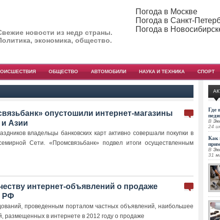
Погода в Москве
Погода в Санкт-Петер
Погода в Новосибирск
Свежие новости из недр страны.
Политика, экономика, общество.
РОИСШЕСТВИЯ
ОБЩЕСТВО
АВТОМОБИЛИ
НАУКА И ТЕХНИКА
СПОРТ
АК
Где 
вязьбанк» опустошили интернет-магазины
педи
В
Эк
 и Азии
24 и
раздников владельцы банковских карт активно совершали покупки в
Как 
всемирной Сети. «Промсвязьбанк» подвел итоги осуществленным
при
В
Эк
31 м
честву интернет-объявлений о продаже
в РФ
дований, проведенным порталом частных объявлений, наибольшее
, размещенных в интернете в 2012 году о продаже