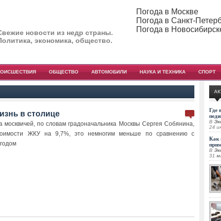
Погода в Москве
Погода в Санкт-Петер
Погода в Новосибирск
Свежие новости из недр страны.
Политика, экономика, общество.
РОИСШЕСТВИЯ
ОБЩЕСТВО
АВТОМОБИЛИ
НАУКА И ТЕХНИКА
СПОРТ
АК
Где 
изнь в столице
педи
В
Эк
да москвичей, по словам градоначальника Москвы Сергея Собянина,
24 и
тоимости ЖКУ на 9,7%, это немногим меньше по сравнению с
Как 
годом
при
В
Эк
31 м