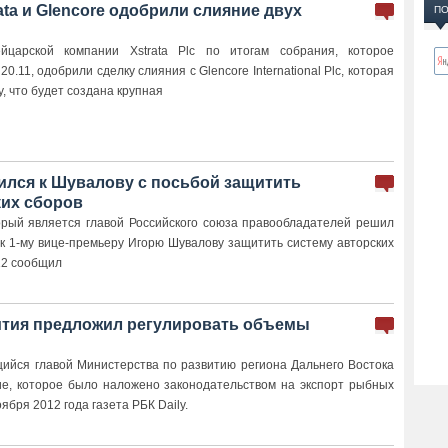
ta и Glencore одобрили слияние двух
ПО
йцарской компании Xstrata Plc по итогам собрания, которое
20.11, одобрили сделку слияния с Glencore International Plc, которая
, что будет создана крупная
ился к Шувалову с посьбой защитить
ких сборов
орый является главой Российского союза правообладателей решил
 к 1-му вице-премьеру Игорю Шувалову защитить систему авторских
012 сообщил
тия предложил регулировать объемы
ийся главой Министерства по развитию региона Дальнего Востока
е, которое было наложено законодательством на экспорт рыбных
ября 2012 года газета РБК Daily.