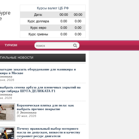
Курсы валют ЦБ РФ
бурге
Дата:
00:00
00:00
е
Курс доллара
0.00
0.00
Курс евро
0.00
0.00
Курс гривны
0.00
0.00
ТУРИЗМ
ТУАЛЬНЫЕ НОВОСТИ
выгодно заказать оборудование для маникюра и
кюра в Москве
ономика
юня, 2026
выбрать семена арбуза для пленочных укрытий на
мере гибрида ШУГА ДЕЛИКАТА F1
ономика
ая, 2026
Керамическая плитка для пола: как
выбрать прочное покрытие
В
Экономика
30 мая, 2026
Почему правильный выбор моторного
масла по допускам, вязкости и качеству
сохраняет ресурс двигателя