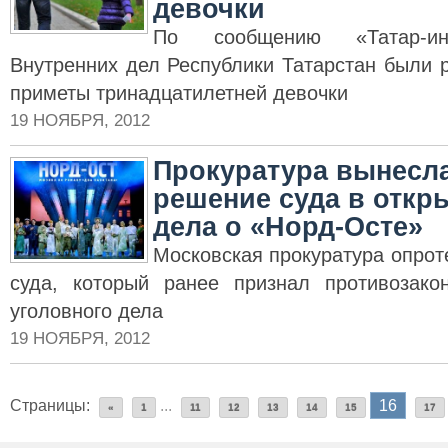
девочки
По сообщению «Татар-ин
Внутренних дел Республики Татарстан были
приметы тринадцатилетней девочки
19 НОЯБРЯ, 2012
Прокуратура вынесла
решение суда в откр
дела о «Норд-Осте»
Московская прокуратура опро
суда, который ранее признал противозако
уголовного дела
19 НОЯБРЯ, 2012
Страницы:
...
16
«
1
11
12
13
14
15
17