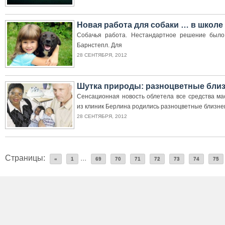
Новая работа для собаки … в школе
Собачья работа. Нестандартное решение было
Барнстепл. Для
28 СЕНТЯБРЯ, 2012
Шутка природы: разноцветные бли
Сенсационная новость облетела все средства м
из клиник Берлина родились разноцветные близне
28 СЕНТЯБРЯ, 2012
Страницы:
...
«
1
69
70
71
72
73
74
75