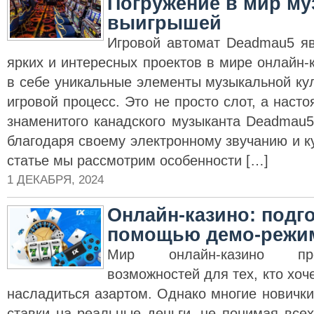
Погружение в мир му
выигрышей
Игровой автомат Deadmau5 я
ярких и интересных проектов в мире онлайн-к
в себе уникальные элементы музыкальной ку
игровой процесс. Это не просто слот, а наст
знаменитого канадского музыканта Deadmau5
благодаря своему электронному звучанию и ку
статье мы рассмотрим особенности […]
1 ДЕКАБРЯ, 2024
Онлайн-казино: подго
помощью демо-режи
Мир онлайн-казино пре
возможностей для тех, кто хоч
насладиться азартом. Однако многие новички
ставки на реальные деньги, не понимая всех