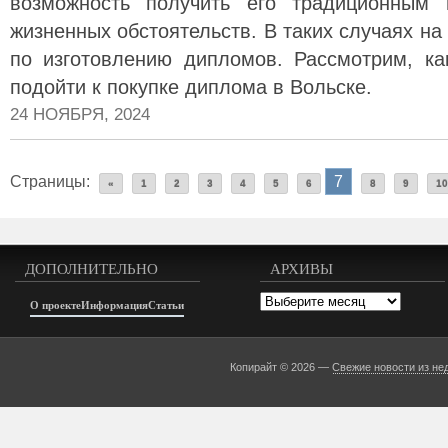
возможность получить его традиционным 
жизненных обстоятельств. В таких случаях на
по изготовлению дипломов. Рассмотрим, ка
подойти к покупке диплома в Вольске.
24 НОЯБРЯ, 2024
Страницы:
7
«
1
2
3
4
5
6
8
9
10
ДОПОЛНИТЕЛЬНО
АРХИВЫ
Архивы
О проекте
Информация
Статьи
Копирайт © 2026 —
Свежие новости из не